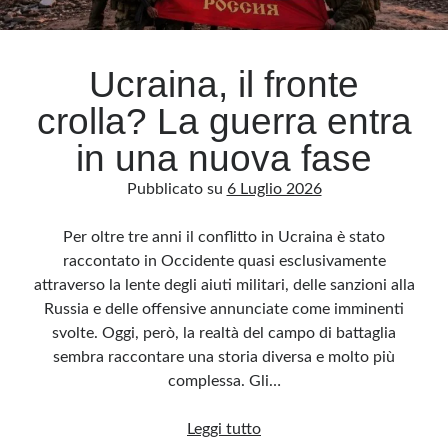
Archivio
Ucraina, il fronte
Archivi
crolla? La guerra entra
in una nuova fase
Categorie
Pubblicato su
6 Luglio 2026
Categorie
Per oltre tre anni il conflitto in Ucraina è stato
raccontato in Occidente quasi esclusivamente
attraverso la lente degli aiuti militari, delle sanzioni alla
Questo blog non rappresenta una testata giornalistica, in quanto viene aggiornato
senza alcuna periodicità. Non può pertanto considerarsi un prodotto editoriale ai
Russia e delle offensive annunciate come imminenti
sensi della legge n· 62 del 7.03.2001. L’autore non è responsabile di quanto
pubblicato dai lettori nei commenti ai vari post. Saranno comunque cancellati quelli
svolte. Oggi, però, la realtà del campo di battaglia
ritenuti offensivi o lesivi dell’immagine o dell’onorabilità di terzi, di genere spam,
razzisti o che contengano dati personali non conformi al rispetto delle norme sulla
sembra raccontare una storia diversa e molto più
privacy. Alcune immagini inserite in questo blog sono tratte da Internet e, pertanto,
considerate di pubblico dominio. Qualora la loro pubblicazione violasse eventuali
complessa. Gli…
diritti d’autore, vi invito a comunicarlo via e-mail a info[at]dinovalle.it e saranno
immediatamente rimosse. L’autore del blog non è responsabile dei siti collegati
tramite link né del loro contenuto, che può essere soggetto a variazioni nel tempo.
Ucraina,
Leggi tutto