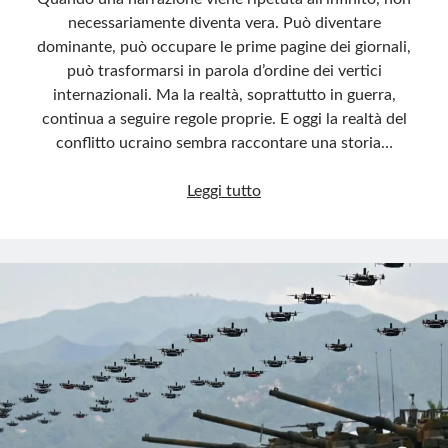
necessariamente diventa vera. Può diventare
dominante, può occupare le prime pagine dei giornali,
può trasformarsi in parola d’ordine dei vertici
internazionali. Ma la realtà, soprattutto in guerra,
continua a seguire regole proprie. E oggi la realtà del
conflitto ucraino sembra raccontare una storia…
La
Leggi tutto
favola
della
vittoria
ucraina
che
non
c’è