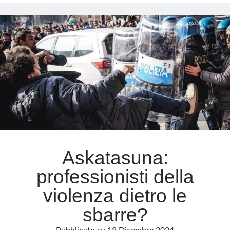
della
violenza
Meta
di
Askatasuna
Accedi
Feed dei contenuti
Feed dei commenti
WordPress.org
Askatasuna:
professionisti della
violenza dietro le
sbarre?