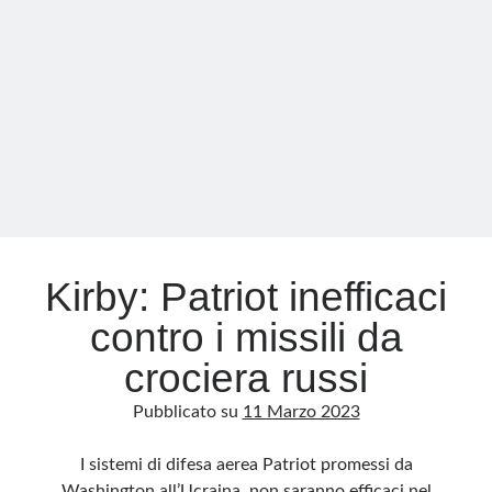
per
l’Ucraina
Meta
Accedi
Feed dei contenuti
Feed dei commenti
WordPress.org
Kirby: Patriot inefficaci
contro i missili da
crociera russi
Pubblicato su
11 Marzo 2023
I sistemi di difesa aerea Patriot promessi da
Washington all’Ucraina, non saranno efficaci nel