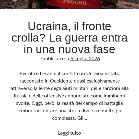
Archivio
Ucraina, il fronte
Archivi
crolla? La guerra entra
in una nuova fase
Categorie
Pubblicato su
6 Luglio 2026
Categorie
Per oltre tre anni il conflitto in Ucraina è stato
raccontato in Occidente quasi esclusivamente
attraverso la lente degli aiuti militari, delle sanzioni alla
Questo blog non rappresenta una testata giornalistica, in quanto viene aggiornato
senza alcuna periodicità. Non può pertanto considerarsi un prodotto editoriale ai
Russia e delle offensive annunciate come imminenti
sensi della legge n· 62 del 7.03.2001. L’autore non è responsabile di quanto
pubblicato dai lettori nei commenti ai vari post. Saranno comunque cancellati quelli
svolte. Oggi, però, la realtà del campo di battaglia
ritenuti offensivi o lesivi dell’immagine o dell’onorabilità di terzi, di genere spam,
razzisti o che contengano dati personali non conformi al rispetto delle norme sulla
sembra raccontare una storia diversa e molto più
privacy. Alcune immagini inserite in questo blog sono tratte da Internet e, pertanto,
considerate di pubblico dominio. Qualora la loro pubblicazione violasse eventuali
complessa. Gli…
diritti d’autore, vi invito a comunicarlo via e-mail a info[at]dinovalle.it e saranno
immediatamente rimosse. L’autore del blog non è responsabile dei siti collegati
tramite link né del loro contenuto, che può essere soggetto a variazioni nel tempo.
Ucraina,
Leggi tutto