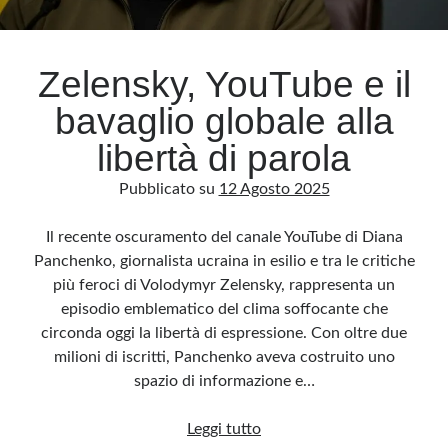
Archivio
Zelensky, YouTube e il
Archivi
bavaglio globale alla
libertà di parola
Categorie
Pubblicato su
12 Agosto 2025
Categorie
Il recente oscuramento del canale YouTube di Diana
Panchenko, giornalista ucraina in esilio e tra le critiche
più feroci di Volodymyr Zelensky, rappresenta un
Questo blog non rappresenta una testata giornalistica, in quanto viene aggiornato
senza alcuna periodicità. Non può pertanto considerarsi un prodotto editoriale ai
episodio emblematico del clima soffocante che
sensi della legge n· 62 del 7.03.2001. L’autore non è responsabile di quanto
pubblicato dai lettori nei commenti ai vari post. Saranno comunque cancellati quelli
circonda oggi la libertà di espressione. Con oltre due
ritenuti offensivi o lesivi dell’immagine o dell’onorabilità di terzi, di genere spam,
razzisti o che contengano dati personali non conformi al rispetto delle norme sulla
milioni di iscritti, Panchenko aveva costruito uno
privacy. Alcune immagini inserite in questo blog sono tratte da Internet e, pertanto,
considerate di pubblico dominio. Qualora la loro pubblicazione violasse eventuali
spazio di informazione e…
diritti d’autore, vi invito a comunicarlo via e-mail a info[at]dinovalle.it e saranno
immediatamente rimosse. L’autore del blog non è responsabile dei siti collegati
tramite link né del loro contenuto, che può essere soggetto a variazioni nel tempo.
Zelensky,
Leggi tutto