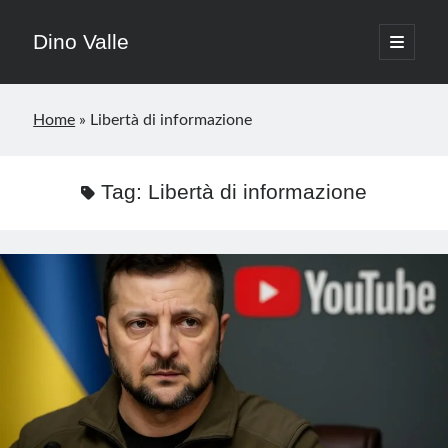
Dino Valle
apri
menu
Barra
principa
Cerca
Cerca
laterale
Home
»
Libertà di informazione
Post più letti del mese
Tag:
Libertà di informazione
Commenti recenti
Frsncesca
su
A Dio Guccini, la voce malinconica della nostra
giovinezza
Piccirillo
su
Ucraina, il fronte crolla? La guerra entra in una nuova
fase
Anja
su
Quando l’odio “politico” diventa invito a sparare
Anja
su
La strage di Capaci: una crepa nella Repubblica
Mauro SPALLUCCI
su
L’astensione: il vero “partito” vincitore