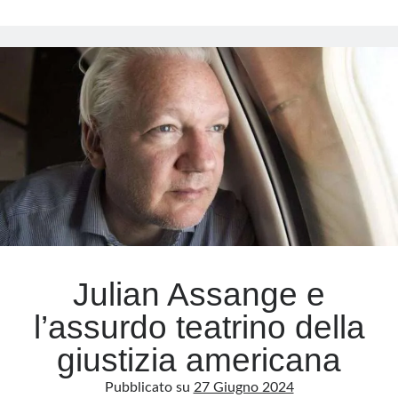
YouTube
e
Meta
il
bavaglio
Accedi
globale
Feed dei contenuti
alla
Feed dei commenti
libertà
WordPress.org
di
parola
Julian Assange e
l’assurdo teatrino della
giustizia americana
Pubblicato su
27 Giugno 2024