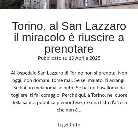
Archivio
Torino, al San Lazzaro
Archivi
il miracolo è riuscire a
prenotare
Categorie
Pubblicato su
19 Aprile 2025
Categorie
All’ospedale San Lazzaro di Torino non si prenota. Non
oggi, non domani, forse mai. Se sei malato, ti arrangi.
Se hai un melanoma, aspetti. Se hai un basalioma da
Questo blog non rappresenta una testata giornalistica, in quanto viene aggiornato
senza alcuna periodicità. Non può pertanto considerarsi un prodotto editoriale ai
togliere, ti fai coraggio. Perché qui, a Torino, nel cuore
sensi della legge n· 62 del 7.03.2001. L’autore non è responsabile di quanto
pubblicato dai lettori nei commenti ai vari post. Saranno comunque cancellati quelli
della sanità pubblica piemontese, c’è una lista d’attesa
ritenuti offensivi o lesivi dell’immagine o dell’onorabilità di terzi, di genere spam,
razzisti o che contengano dati personali non conformi al rispetto delle norme sulla
che non è…
privacy. Alcune immagini inserite in questo blog sono tratte da Internet e, pertanto,
considerate di pubblico dominio. Qualora la loro pubblicazione violasse eventuali
diritti d’autore, vi invito a comunicarlo via e-mail a info[at]dinovalle.it e saranno
Torino,
Leggi tutto
immediatamente rimosse. L’autore del blog non è responsabile dei siti collegati
tramite link né del loro contenuto, che può essere soggetto a variazioni nel tempo.
al