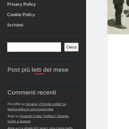
Privacy Policy
Cookie Policy
Scrivimi
Barra
Cerca
Cerca
laterale
Post più letti del mese
Commenti recenti
Piccirillo
su
Ucraina, il fronte crolla? La
guerra entra in una nuova fase
Anja
su
Quando l’odio “politico” diventa
invito a sparare
Anja
su
La strage di Capaci: una crepa nella