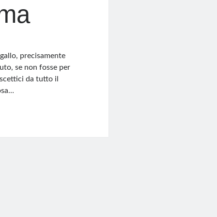
ima
ogallo, precisamente
uto, se non fosse per
cettici da tutto il
cosa…