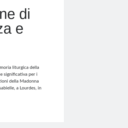
ne di
za e
oria liturgica della
significativa per i
izioni della Madonna
abielle, a Lourdes, in