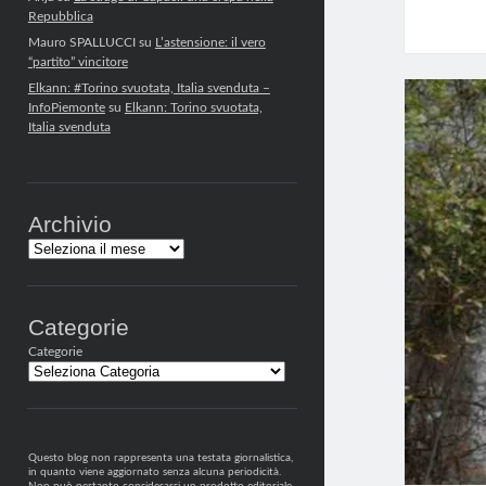
Repubblica
Mauro SPALLUCCI
su
L’astensione: il vero
“partito” vincitore
Elkann: #Torino svuotata, Italia svenduta –
InfoPiemonte
su
Elkann: Torino svuotata,
Italia svenduta
Archivio
Archivi
Categorie
Categorie
Questo blog non rappresenta una testata giornalistica,
in quanto viene aggiornato senza alcuna periodicità.