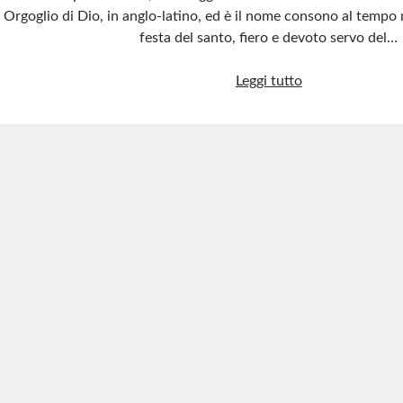
Orgoglio di Dio, in anglo-latino, ed è il nome consono al tempo 
festa del santo, fiero e devoto servo del…
Quando
Leggi tutto
i
pride
erano
dedicati
ai
santi