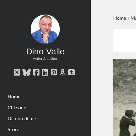
Home
»
M
Dino Valle
writer & author
twitter
bluesky
facebook
linkedin
pinterest
amazon
tumblr
Home
Chi sono
Dicono di me
Store