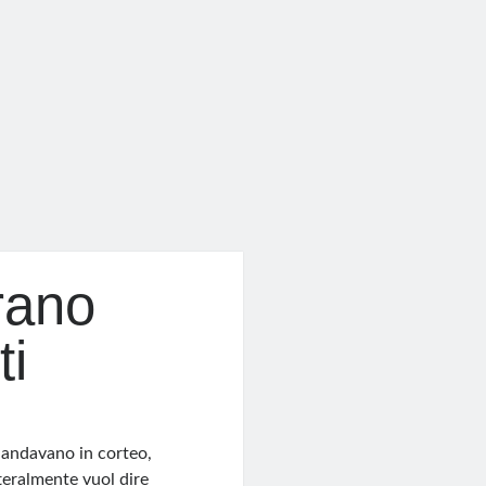
rano
ti
, andavano in corteo,
teralmente vuol dire