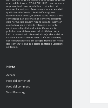
Non può pertanto considerarsi un prodotto editoriale
ai sensi della legge n· 62 del 7.03.2001. L’autore non è
responsabile di quanto pubblicato dai lettori nei
commenti ai vari post. Saranno comunque cancellati
quelli ritenuti offensivi o lesivi dell’immagine o
dell’onorabilità di terzi, di genere spam, razzisti o che
contengano dati personali non conformi al rispetto
delle norme sulla privacy. Alcune immagini inserite in
questo blog sono tratte da Internet e, pertanto,
considerate di pubblico dominio. Qualora la loro
pubblicazione violasse eventuali diritti d’autore, vi
invito a comunicarlo via e-mail a info[at]dinovalle.it e
saranno immediatamente rimosse. L’autore del blog
non è responsabile dei siti collegati tramite link né del
loro contenuto, che può essere soggetto a variazioni
nel tempo.
Meta
Accedi
Feed dei contenuti
Feed dei commenti
WordPress.org