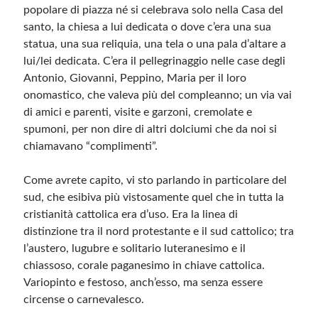
popolare di piazza né si celebrava solo nella Casa del
santo, la chiesa a lui dedicata o dove c’era una sua
Meta
statua, una sua reliquia, una tela o una pala d’altare a
lui/lei dedicata. C’era il pellegrinaggio nelle case degli
Accedi
Antonio, Giovanni, Peppino, Maria per il loro
Feed dei contenuti
onomastico, che valeva più del compleanno; un via vai
Feed dei commenti
di amici e parenti, visite e garzoni, cremolate e
WordPress.org
spumoni, per non dire di altri dolciumi che da noi si
chiamavano “complimenti”.
Come avrete capito, vi sto parlando in particolare del
sud, che esibiva più vistosamente quel che in tutta la
cristianità cattolica era d’uso. Era la linea di
distinzione tra il nord protestante e il sud cattolico; tra
l’austero, lugubre e solitario luteranesimo e il
chiassoso, corale paganesimo in chiave cattolica.
Variopinto e festoso, anch’esso, ma senza essere
circense o carnevalesco.