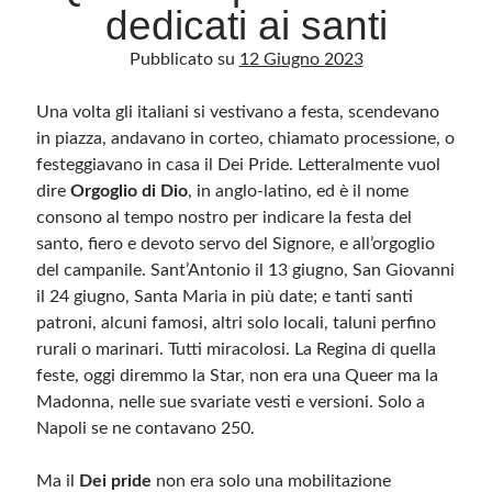
dedicati ai santi
Pubblicato su
12 Giugno 2023
Archivio
Archivi
Una volta gli italiani si vestivano a festa, scendevano
in piazza, andavano in corteo, chiamato processione, o
festeggiavano in casa il Dei Pride. Letteralmente vuol
Categorie
dire
Orgoglio di Dio
, in anglo-latino, ed è il nome
Categorie
consono al tempo nostro per indicare la festa del
santo, fiero e devoto servo del Signore, e all’orgoglio
del campanile. Sant’Antonio il 13 giugno, San Giovanni
il 24 giugno, Santa Maria in più date; e tanti santi
Questo blog non rappresenta una testata giornalistica, in quanto viene aggiornato
patroni, alcuni famosi, altri solo locali, taluni perfino
senza alcuna periodicità. Non può pertanto considerarsi un prodotto editoriale ai
sensi della legge n· 62 del 7.03.2001. L’autore non è responsabile di quanto
rurali o marinari. Tutti miracolosi. La Regina di quella
pubblicato dai lettori nei commenti ai vari post. Saranno comunque cancellati quelli
feste, oggi diremmo la Star, non era una Queer ma la
ritenuti offensivi o lesivi dell’immagine o dell’onorabilità di terzi, di genere spam,
razzisti o che contengano dati personali non conformi al rispetto delle norme sulla
Madonna, nelle sue svariate vesti e versioni. Solo a
privacy. Alcune immagini inserite in questo blog sono tratte da Internet e, pertanto,
considerate di pubblico dominio. Qualora la loro pubblicazione violasse eventuali
Napoli se ne contavano 250.
diritti d’autore, vi invito a comunicarlo via e-mail a info[at]dinovalle.it e saranno
immediatamente rimosse. L’autore del blog non è responsabile dei siti collegati
tramite link né del loro contenuto, che può essere soggetto a variazioni nel tempo.
Ma il
Dei pride
non era solo una mobilitazione