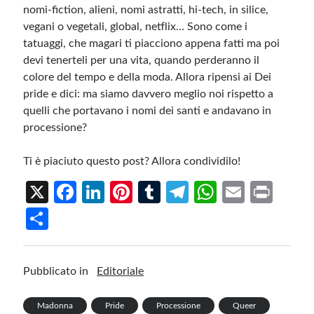
nomi-fiction, alieni, nomi astratti, hi-tech, in silice,
vegani o vegetali, global, netflix… Sono come i
tatuaggi, che magari ti piacciono appena fatti ma poi
devi tenerteli per una vita, quando perderanno il
colore del tempo e della moda. Allora ripensi ai Dei
pride e dici: ma siamo davvero meglio noi rispetto a
quelli che portavano i nomi dei santi e andavano in
processione?
Ti è piaciuto questo post? Allora condividilo!
X
Fa
Li
Pi
T
Te
W
E
Pr
ce
n
nt
u
le
h
m
in
S
b
ke
er
m
gr
at
ail
t
h
o
dI
es
bl
a
s
ar
Pubblicato in
Editoriale
o
n
t
r
m
A
e
k
p
Madonna
Pride
Processione
Queer