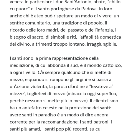
venera in particolare i due Sant’Antonio, abate, “chillo
cu puorc” e il santo portoghese da Padova. In loro
anche chi è ateo può rispettare un modo di vivere, un
sentire comunitario, una tradizione di popolo, il
ricordo delle loro madri, del passato e dell’infanzia, il
bisogno di sacro, di simboli e riti, l’affabilità domestica
del divino, altrimenti troppo lontano, irraggiungibile.
I santi sono la prima rappresentazione della
mediazione, di cui abbonda il sud, e il mondo cattolico,
a ogni livello. C’è sempre qualcuno che si mette di
mezzo; e quando si rompono gli argini e si passa a
un’azione violenta, la parola d’ordine è “levateve a’
miezze”, toglietevi di mezzo (minaccia oggi superflua,
perché nessuno si mette più in mezzo). Il clientelismo
ha un antefatto celeste nella protezione dei santi:
avere santi in paradiso è un modo di dire ancora
corrente per la raccomandazione. I santi patroni, i
santi più amati, i santi pop più recenti, su cui