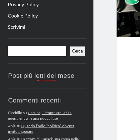
Privacy Policy
Cookie Policy
Scrivimi
Barra
Cerca
Cerca
laterale
Post più letti del mese
Commenti recenti
Piccirillo
su
Ucraina, il fronte crolla? La
guerra entra in una nuova fase
Anja
su
Quando l’odio “politico” diventa
invito a sparare
Anja
su
La strage di Capaci: una crepa nella