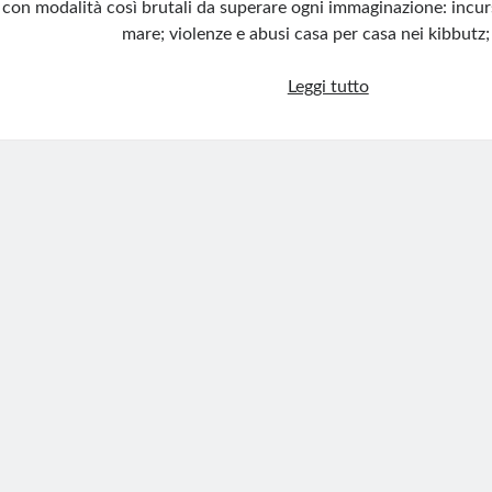
con modalità così brutali da superare ogni immaginazione: incursi
mare; violenze e abusi casa per casa nei kibbutz
Un
Leggi tutto
orrore
da
non
dimenticare:
la
strage
del
7
ottobre
e
l’apologia
che
la
offende