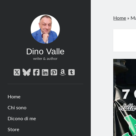
Home
»
Ma
Dino Valle
writer & author
twitter
bluesky
facebook
linkedin
pinterest
amazon
tumblr
Home
Chi sono
Dicono di me
Store