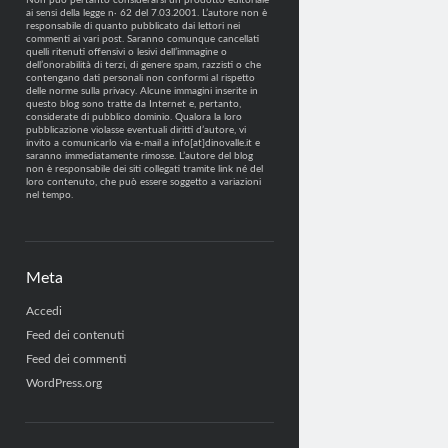
Non può pertanto considerarsi un prodotto editoriale
ai sensi della legge n· 62 del 7.03.2001. L’autore non è
responsabile di quanto pubblicato dai lettori nei
commenti ai vari post. Saranno comunque cancellati
quelli ritenuti offensivi o lesivi dell’immagine o
dell’onorabilità di terzi, di genere spam, razzisti o che
contengano dati personali non conformi al rispetto
delle norme sulla privacy. Alcune immagini inserite in
questo blog sono tratte da Internet e, pertanto,
considerate di pubblico dominio. Qualora la loro
pubblicazione violasse eventuali diritti d’autore, vi
invito a comunicarlo via e-mail a info[at]dinovalle.it e
saranno immediatamente rimosse. L’autore del blog
non è responsabile dei siti collegati tramite link né del
loro contenuto, che può essere soggetto a variazioni
nel tempo.
Meta
Accedi
Feed dei contenuti
Feed dei commenti
WordPress.org