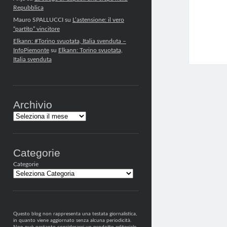
Repubblica
Mauro SPALLUCCI
su
L’astensione: il vero
“partito” vincitore
Elkann: #Torino svuotata, Italia svenduta –
InfoPiemonte
su
Elkann: Torino svuotata,
Italia svenduta
Archivio
Archivi
Categorie
Categorie
Questo blog non rappresenta una testata giornalistica,
in quanto viene aggiornato senza alcuna periodicità.