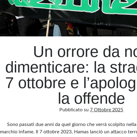
Un orrore da n
dimenticare: la str
7 ottobre e l’apolo
la offende
Pubblicato su
7 Ottobre 2025
Sono passati due anni da quel giorno che verrà scolpito nel
marchio infame. Il 7 ottobre 2023, Hamas lanciò un attacco terro