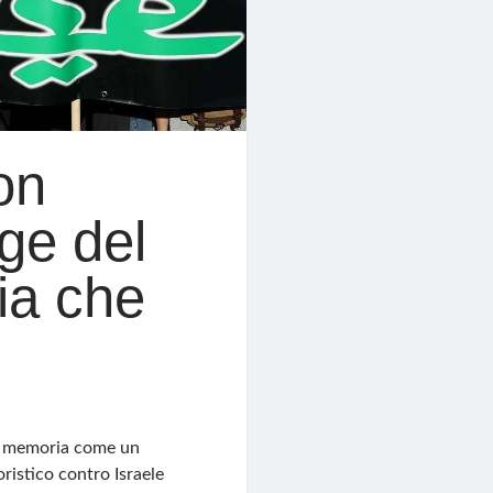
on
age del
gia che
la memoria come un
ristico contro Israele