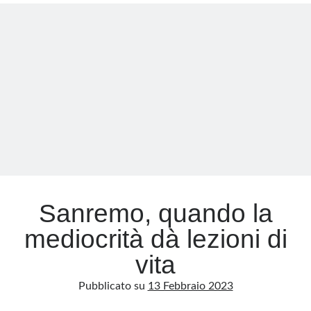
il
trionfo
Meta
del
trash
Accedi
e
Feed dei contenuti
della
Feed dei commenti
mediocrità
WordPress.org
Sanremo, quando la
mediocrità dà lezioni di
vita
Pubblicato su
13 Febbraio 2023