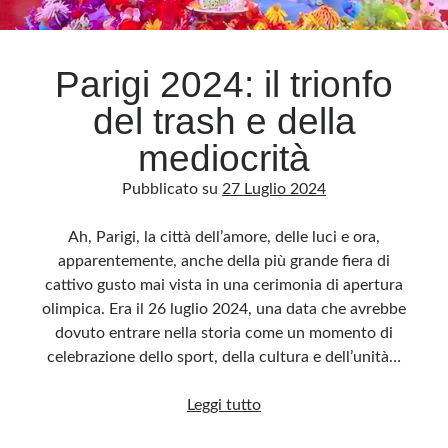
Archivio
Parigi 2024: il trionfo
Archivi
del trash e della
mediocrità
Categorie
Pubblicato su
27 Luglio 2024
Categorie
Ah, Parigi, la città dell’amore, delle luci e ora,
apparentemente, anche della più grande fiera di
cattivo gusto mai vista in una cerimonia di apertura
Questo blog non rappresenta una testata giornalistica, in quanto viene aggiornato
senza alcuna periodicità. Non può pertanto considerarsi un prodotto editoriale ai
olimpica. Era il 26 luglio 2024, una data che avrebbe
sensi della legge n· 62 del 7.03.2001. L’autore non è responsabile di quanto
pubblicato dai lettori nei commenti ai vari post. Saranno comunque cancellati quelli
dovuto entrare nella storia come un momento di
ritenuti offensivi o lesivi dell’immagine o dell’onorabilità di terzi, di genere spam,
razzisti o che contengano dati personali non conformi al rispetto delle norme sulla
celebrazione dello sport, della cultura e dell’unità…
privacy. Alcune immagini inserite in questo blog sono tratte da Internet e, pertanto,
considerate di pubblico dominio. Qualora la loro pubblicazione violasse eventuali
diritti d’autore, vi invito a comunicarlo via e-mail a info[at]dinovalle.it e saranno
Parigi
Leggi tutto
immediatamente rimosse. L’autore del blog non è responsabile dei siti collegati
tramite link né del loro contenuto, che può essere soggetto a variazioni nel tempo.
2024: