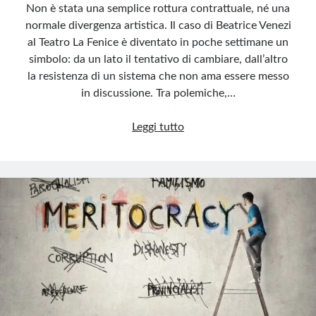
Non è stata una semplice rottura contrattuale, né una
normale divergenza artistica. Il caso di Beatrice Venezi
al Teatro La Fenice è diventato in poche settimane un
simbolo: da un lato il tentativo di cambiare, dall’altro
la resistenza di un sistema che non ama essere messo
in discussione. Tra polemiche,…
La
Leggi tutto
Fenice
sepolta
sotto
le
proprie
ceneri