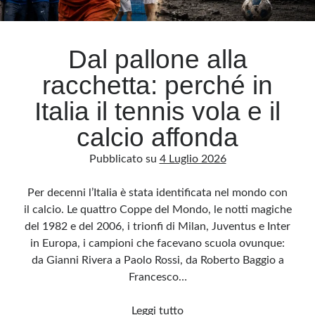
Archivio
Dal pallone alla
Archivi
racchetta: perché in
Italia il tennis vola e il
Categorie
calcio affonda
Categorie
Pubblicato su
4 Luglio 2026
Per decenni l’Italia è stata identificata nel mondo con
Questo blog non rappresenta una testata giornalistica, in quanto viene aggiornato
il calcio. Le quattro Coppe del Mondo, le notti magiche
senza alcuna periodicità. Non può pertanto considerarsi un prodotto editoriale ai
sensi della legge n· 62 del 7.03.2001. L’autore non è responsabile di quanto
del 1982 e del 2006, i trionfi di Milan, Juventus e Inter
pubblicato dai lettori nei commenti ai vari post. Saranno comunque cancellati quelli
ritenuti offensivi o lesivi dell’immagine o dell’onorabilità di terzi, di genere spam,
in Europa, i campioni che facevano scuola ovunque:
razzisti o che contengano dati personali non conformi al rispetto delle norme sulla
privacy. Alcune immagini inserite in questo blog sono tratte da Internet e, pertanto,
da Gianni Rivera a Paolo Rossi, da Roberto Baggio a
considerate di pubblico dominio. Qualora la loro pubblicazione violasse eventuali
diritti d’autore, vi invito a comunicarlo via e-mail a info[at]dinovalle.it e saranno
Francesco…
immediatamente rimosse. L’autore del blog non è responsabile dei siti collegati
tramite link né del loro contenuto, che può essere soggetto a variazioni nel tempo.
Dal
Leggi tutto