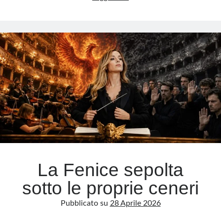
pallone
alla
Meta
racchetta:
Accedi
perché
Feed dei contenuti
in
Feed dei commenti
Italia
WordPress.org
il
tennis
vola
e
il
calcio
affonda
La Fenice sepolta
sotto le proprie ceneri
Pubblicato su
28 Aprile 2026