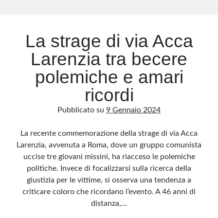
Archivio
La strage di via Acca
Archivi
Larenzia tra becere
polemiche e amari
Categorie
ricordi
Categorie
Pubblicato su
9 Gennaio 2024
La recente commemorazione della strage di via Acca
Questo blog non rappresenta una testata giornalistica, in quanto viene aggiornato
Larenzia, avvenuta a Roma, dove un gruppo comunista
senza alcuna periodicità. Non può pertanto considerarsi un prodotto editoriale ai
sensi della legge n· 62 del 7.03.2001. L’autore non è responsabile di quanto
uccise tre giovani missini, ha riacceso le polemiche
pubblicato dai lettori nei commenti ai vari post. Saranno comunque cancellati quelli
ritenuti offensivi o lesivi dell’immagine o dell’onorabilità di terzi, di genere spam,
politiche. Invece di focalizzarsi sulla ricerca della
razzisti o che contengano dati personali non conformi al rispetto delle norme sulla
privacy. Alcune immagini inserite in questo blog sono tratte da Internet e, pertanto,
giustizia per le vittime, si osserva una tendenza a
considerate di pubblico dominio. Qualora la loro pubblicazione violasse eventuali
diritti d’autore, vi invito a comunicarlo via e-mail a info[at]dinovalle.it e saranno
criticare coloro che ricordano l’evento. A 46 anni di
immediatamente rimosse. L’autore del blog non è responsabile dei siti collegati
distanza,…
tramite link né del loro contenuto, che può essere soggetto a variazioni nel tempo.