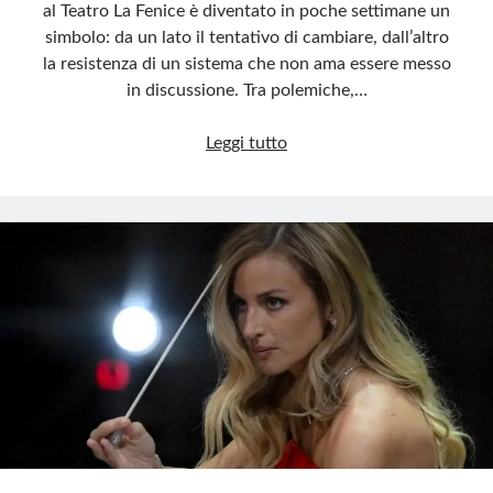
al Teatro La Fenice è diventato in poche settimane un
simbolo: da un lato il tentativo di cambiare, dall’altro
la resistenza di un sistema che non ama essere messo
in discussione. Tra polemiche,…
La
Leggi tutto
Fenice
sepolta
sotto
le
proprie
ceneri