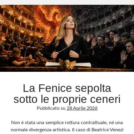
al
contrattacco
Meta
Accedi
Feed dei contenuti
Feed dei commenti
WordPress.org
La Fenice sepolta
sotto le proprie ceneri
Pubblicato su
28 Aprile 2026
Non è stata una semplice rottura contrattuale, né una
normale divergenza artistica. Il caso di Beatrice Venezi