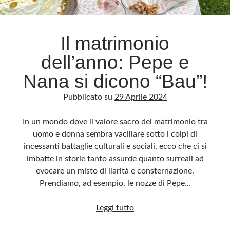
Archivio
Il matrimonio
Archivi
dell’anno: Pepe e
Nana si dicono “Bau”!
Categorie
Pubblicato su
29 Aprile 2024
Categorie
In un mondo dove il valore sacro del matrimonio tra
uomo e donna sembra vacillare sotto i colpi di
incessanti battaglie culturali e sociali, ecco che ci si
Questo blog non rappresenta una testata giornalistica, in quanto viene aggiornato
senza alcuna periodicità. Non può pertanto considerarsi un prodotto editoriale ai
imbatte in storie tanto assurde quanto surreali ad
sensi della legge n· 62 del 7.03.2001. L’autore non è responsabile di quanto
pubblicato dai lettori nei commenti ai vari post. Saranno comunque cancellati quelli
evocare un misto di ilarità e consternazione.
ritenuti offensivi o lesivi dell’immagine o dell’onorabilità di terzi, di genere spam,
razzisti o che contengano dati personali non conformi al rispetto delle norme sulla
Prendiamo, ad esempio, le nozze di Pepe…
privacy. Alcune immagini inserite in questo blog sono tratte da Internet e, pertanto,
considerate di pubblico dominio. Qualora la loro pubblicazione violasse eventuali
diritti d’autore, vi invito a comunicarlo via e-mail a info[at]dinovalle.it e saranno
Il
Leggi tutto
immediatamente rimosse. L’autore del blog non è responsabile dei siti collegati
tramite link né del loro contenuto, che può essere soggetto a variazioni nel tempo.
matrimonio