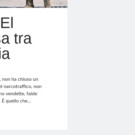
El
a tra
ia
, non ha chiuso un
l narcotraffico, non
ono vendette, faide
e. È quello che…