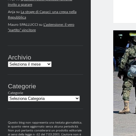
invito a sparare
Anja
su
La strage di Capaci: una crepa nella
Repubblica
Mauro SPALLUCCI
su
L’astensione: il vero
“partito” vincitore
Archivio
Archivi
Categorie
Categorie
Questo blog non rappresenta una testata giornalistica,
in quanto viene aggiornato senza alcuna periodicità.
Non può pertanto considerarsi un prodotto editoriale
ai sensi della legge n· 62 del 7.03.2001. L’autore non è