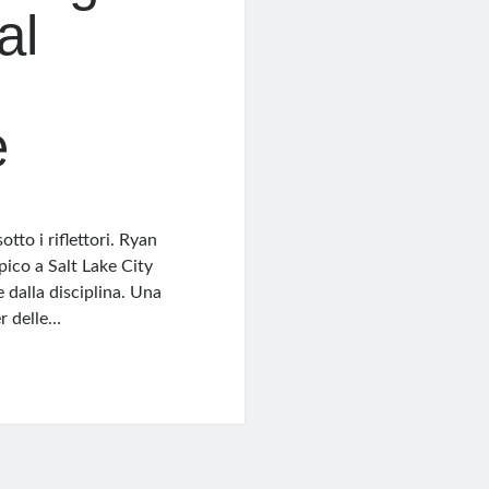
al
e
tto i riflettori. Ryan
ico a Salt Lake City
 dalla disciplina. Una
er delle…