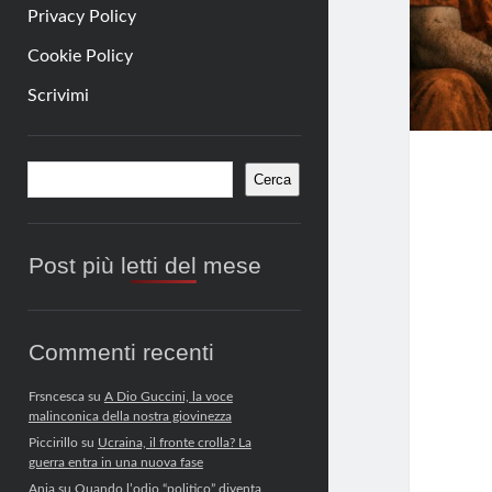
Privacy Policy
Cookie Policy
Scrivimi
Barra
Cerca
Cerca
laterale
Post più letti del mese
Commenti recenti
Frsncesca
su
A Dio Guccini, la voce
malinconica della nostra giovinezza
Piccirillo
su
Ucraina, il fronte crolla? La
guerra entra in una nuova fase
Anja
su
Quando l’odio “politico” diventa