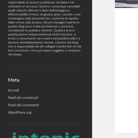
responsabile di quanto pubblicato dai lettori nei
commenti ai vari post. Saranno comunque cancellati
quelli ritenuti offensivi o lesivi dell’immagine o
dell’onorabilità di terzi, di genere spam, razzisti o che
contengano dati personali non conformi al rispetto
delle norme sulla privacy. Alcune immagini inserite in
questo blog sono tratte da Internet e, pertanto,
considerate di pubblico dominio. Qualora la loro
pubblicazione violasse eventuali diritti d’autore, vi
invito a comunicarlo via e-mail a info[at]dinovalle.it e
saranno immediatamente rimosse. L’autore del blog
non è responsabile dei siti collegati tramite link né del
loro contenuto, che può essere soggetto a variazioni
nel tempo.
Meta
Accedi
Feed dei contenuti
Feed dei commenti
WordPress.org