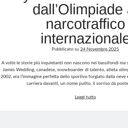
dall’Olimpiade 
narcotraffico
internazional
Pubblicato su
24 Novembre 2025
A volte le storie più inquietanti non nascono nei bassifondi ma so
James Wedding, canadese, snowboarder di talento, atleta olimp
2002, era l’immagine perfetta dello sportivo forgiato dalla neve e
carriera davanti, un nome pulito, il sorriso da post
Ryan
Leggi tutto
James
Wedding:
dall’Olimpiade
al