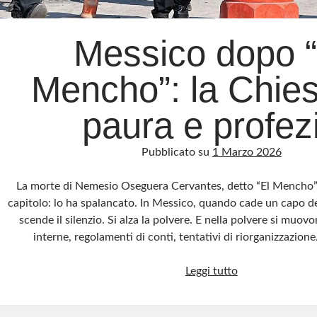
Messico dopo “
Mencho”: la Chies
paura e profez
Pubblicato su
1 Marzo 2026
La morte di Nemesio Oseguera Cervantes, detto “El Mencho”
capitolo: lo ha spalancato. In Messico, quando cade un capo de
scende il silenzio. Si alza la polvere. E nella polvere si muov
interne, regolamenti di conti, tentativi di riorganizzazion
Messico
Leggi tutto
dopo
“El