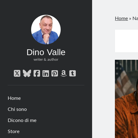
Home
»
Na
Dino Valle
writer & author
twitter
bluesky
facebook
linkedin
pinterest
amazon
tumblr
Home
Chi sono
Dicono di me
Store