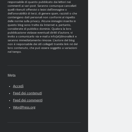
responsabile di quanto pubblicato dai lettori nei
commenti ai vari post. Saranno comunque cancellati
quelli ritenuti offensivi o lesivi dell’immagine o
dell’onorabilità di terzi, di genere spam, razzisti o che
contengano dati personali non conformi al rispetto
delle norme sulla privacy. Alcune immagini inserite in
questo blog sono tratte da Internet e, pertanto,
considerate di pubblico dominio. Qualora la loro
pubblicazione violasse eventuali diritti d’autore, vi
invito a comunicarlo via e-mail a info[at]dinovalle.it e
saranno immediatamente rimosse. L’autore del blog
non è responsabile dei siti collegati tramite link né del
loro contenuto, che può essere soggetto a variazioni
nel tempo.
Meta
Accedi
Feed dei contenuti
Feed dei commenti
WordPress.org