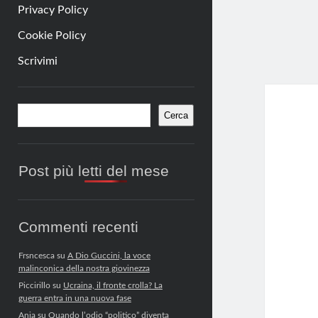
Privacy Policy
Cookie Policy
Scrivimi
Barra
Cerca
Cerca
laterale
Post più letti del mese
Commenti recenti
Frsncesca
su
A Dio Guccini, la voce
malinconica della nostra giovinezza
Piccirillo
su
Ucraina, il fronte crolla? La
guerra entra in una nuova fase
Anja
su
Quando l’odio “politico” diventa