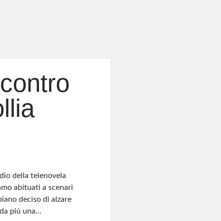
 contro
llia
dio della telenovela
amo abituati a scenari
iano deciso di alzare
rda più una…