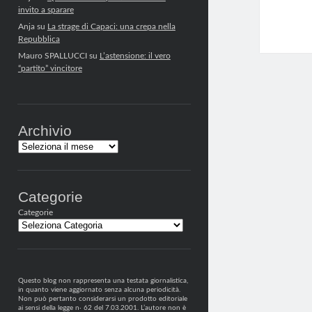
invito a sparare
Anja
su
La strage di Capaci: una crepa nella
Repubblica
Mauro SPALLUCCI
su
L’astensione: il vero
“partito” vincitore
Archivio
Archivi
Categorie
Categorie
Questo blog non rappresenta una testata giornalistica,
in quanto viene aggiornato senza alcuna periodicità.
Non può pertanto considerarsi un prodotto editoriale
ai sensi della legge n· 62 del 7.03.2001. L’autore non è