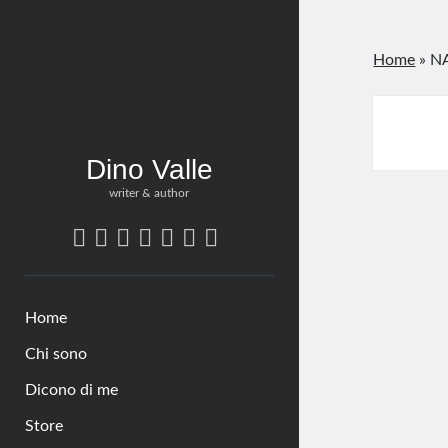
Home
»
N
Dino Valle
writer & author
twitter
bluesky
facebook
linkedin
pinterest
amazon
tumblr
Home
Chi sono
Dicono di me
Store