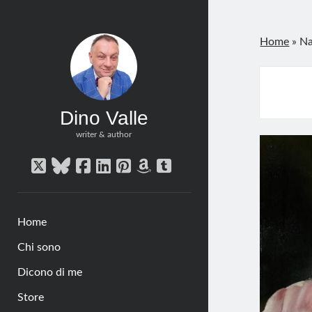
Home
»
Na
Dino Valle
writer & author
twitter
bluesky
facebook
linkedin
pinterest
amazon
tumblr
Home
Chi sono
Dicono di me
Store