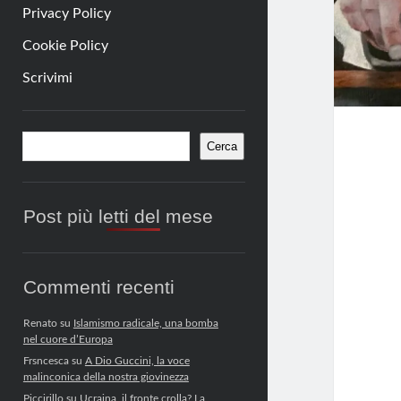
Privacy Policy
Cookie Policy
Scrivimi
Barra
Cerca
Cerca
laterale
Post più letti del mese
Commenti recenti
Renato
su
Islamismo radicale, una bomba
nel cuore d’Europa
Frsncesca
su
A Dio Guccini, la voce
malinconica della nostra giovinezza
Piccirillo
su
Ucraina, il fronte crolla? La