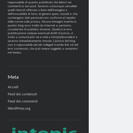
responsabile di quanto pubblicato dai lettori nei
commenti ai vari post. Saranno comunque cancellati
quelli ritenuti offensivi o lesivi dell’immagine o
dell’onorabilità di terzi, di genere spam, razzisti o che
contengano dati personali non conformi al rispetto
delle norme sulla privacy. Alcune immagini inserite in
questo blog sono tratte da Internet e, pertanto,
considerate di pubblico dominio. Qualora la loro
pubblicazione violasse eventuali diritti d’autore, vi
invito a comunicarlo via e-mail a info[at]dinovalle.it e
saranno immediatamente rimosse. L’autore del blog
non è responsabile dei siti collegati tramite link né del
loro contenuto, che può essere soggetto a variazioni
nel tempo.
Meta
Accedi
Feed dei contenuti
Feed dei commenti
WordPress.org