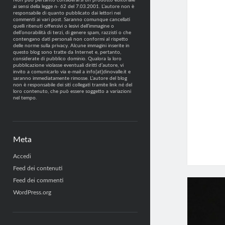
Non può pertanto considerarsi un prodotto editoriale
ai sensi della legge n· 62 del 7.03.2001. L’autore non è
responsabile di quanto pubblicato dai lettori nei
commenti ai vari post. Saranno comunque cancellati
quelli ritenuti offensivi o lesivi dell’immagine o
dell’onorabilità di terzi, di genere spam, razzisti o che
contengano dati personali non conformi al rispetto
delle norme sulla privacy. Alcune immagini inserite in
questo blog sono tratte da Internet e, pertanto,
considerate di pubblico dominio. Qualora la loro
pubblicazione violasse eventuali diritti d’autore, vi
invito a comunicarlo via e-mail a info[at]dinovalle.it e
saranno immediatamente rimosse. L’autore del blog
non è responsabile dei siti collegati tramite link né del
loro contenuto, che può essere soggetto a variazioni
nel tempo.
Meta
Accedi
Feed dei contenuti
Feed dei commenti
WordPress.org