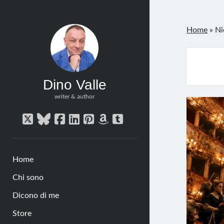
Home
»
Ni
Dino Valle
writer & author
twitter
bluesky
facebook
linkedin
pinterest
amazon
tumblr
Home
Chi sono
Dicono di me
Store