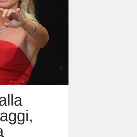
alla
iaggi,
a