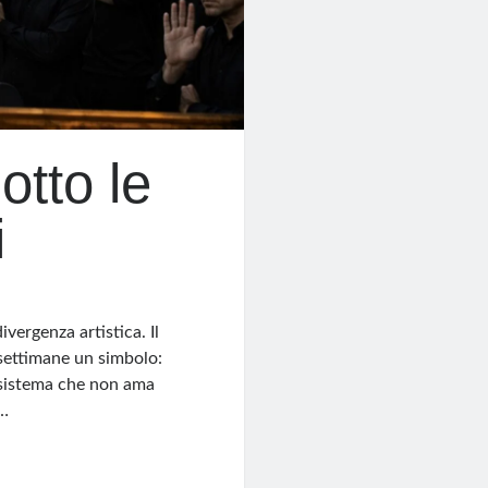
otto le
i
vergenza artistica. Il
 settimane un simbolo:
un sistema che non ama
,…