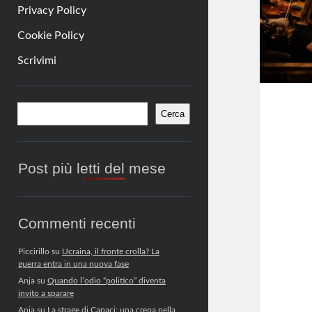
Privacy Policy
Cookie Policy
Scrivimi
Barra
Cerca
Cerca
laterale
Post più letti del mese
Commenti recenti
Piccirillo
su
Ucraina, il fronte crolla? La
guerra entra in una nuova fase
Anja
su
Quando l’odio “politico” diventa
invito a sparare
Anja
su
La strage di Capaci: una crepa nella