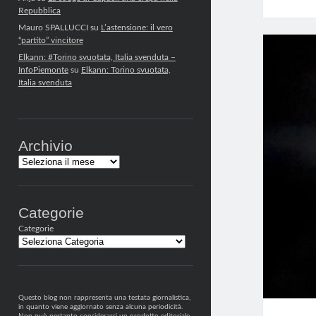
Repubblica
Mauro SPALLUCCI
su
L’astensione: il vero
“partito” vincitore
Elkann: #Torino svuotata, Italia svenduta –
InfoPiemonte
su
Elkann: Torino svuotata,
Italia svenduta
Archivio
Archivi
Categorie
Categorie
Questo blog non rappresenta una testata giornalistica,
in quanto viene aggiornato senza alcuna periodicità.