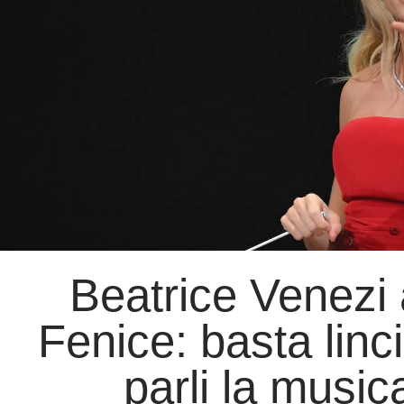
Beatrice Venezi 
Fenice: basta linc
parli la music