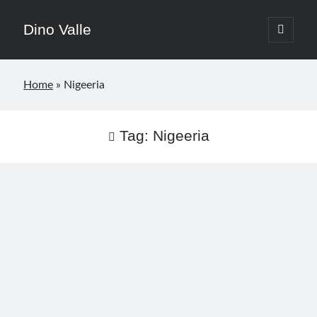
Dino Valle
apri
menu
Barra
principa
Cerca
Cerca
laterale
Home
»
Nigeeria
Post più letti del mese
Tag:
Nigeeria
Commenti recenti
Frsncesca
su
A Dio Guccini, la voce malinconica della nostra
giovinezza
Piccirillo
su
Ucraina, il fronte crolla? La guerra entra in una nuova
fase
Anja
su
Quando l’odio “politico” diventa invito a sparare
Anja
su
La strage di Capaci: una crepa nella Repubblica
Mauro SPALLUCCI
su
L’astensione: il vero “partito” vincitore