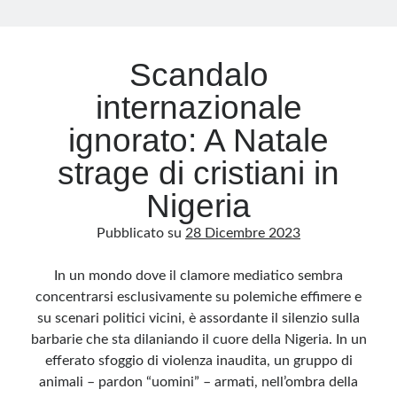
Archivio
Scandalo
Archivi
internazionale
ignorato: A Natale
Categorie
strage di cristiani in
Categorie
Nigeria
Pubblicato su
28 Dicembre 2023
Questo blog non rappresenta una testata giornalistica, in quanto viene aggiornato
senza alcuna periodicità. Non può pertanto considerarsi un prodotto editoriale ai
In un mondo dove il clamore mediatico sembra
sensi della legge n· 62 del 7.03.2001. L’autore non è responsabile di quanto
pubblicato dai lettori nei commenti ai vari post. Saranno comunque cancellati quelli
concentrarsi esclusivamente su polemiche effimere e
ritenuti offensivi o lesivi dell’immagine o dell’onorabilità di terzi, di genere spam,
razzisti o che contengano dati personali non conformi al rispetto delle norme sulla
su scenari politici vicini, è assordante il silenzio sulla
privacy. Alcune immagini inserite in questo blog sono tratte da Internet e, pertanto,
considerate di pubblico dominio. Qualora la loro pubblicazione violasse eventuali
barbarie che sta dilaniando il cuore della Nigeria. In un
diritti d’autore, vi invito a comunicarlo via e-mail a info[at]dinovalle.it e saranno
immediatamente rimosse. L’autore del blog non è responsabile dei siti collegati
efferato sfoggio di violenza inaudita, un gruppo di
tramite link né del loro contenuto, che può essere soggetto a variazioni nel tempo.
animali – pardon “uomini” – armati, nell’ombra della