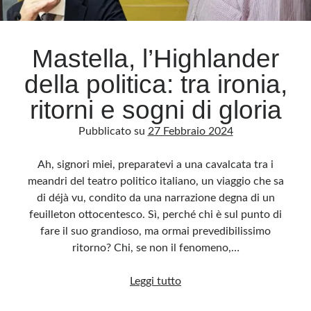
Archivio
Mastella, l’Highlander
Archivi
della politica: tra ironia,
ritorni e sogni di gloria
Categorie
Pubblicato su
27 Febbraio 2024
Categorie
Ah, signori miei, preparatevi a una cavalcata tra i
meandri del teatro politico italiano, un viaggio che sa
di déjà vu, condito da una narrazione degna di un
Questo blog non rappresenta una testata giornalistica, in quanto viene aggiornato
senza alcuna periodicità. Non può pertanto considerarsi un prodotto editoriale ai
feuilleton ottocentesco. Sì, perché chi è sul punto di
sensi della legge n· 62 del 7.03.2001. L’autore non è responsabile di quanto
pubblicato dai lettori nei commenti ai vari post. Saranno comunque cancellati quelli
fare il suo grandioso, ma ormai prevedibilissimo
ritenuti offensivi o lesivi dell’immagine o dell’onorabilità di terzi, di genere spam,
razzisti o che contengano dati personali non conformi al rispetto delle norme sulla
ritorno? Chi, se non il fenomeno,…
privacy. Alcune immagini inserite in questo blog sono tratte da Internet e, pertanto,
considerate di pubblico dominio. Qualora la loro pubblicazione violasse eventuali
diritti d’autore, vi invito a comunicarlo via e-mail a info[at]dinovalle.it e saranno
Mastella,
Leggi tutto
immediatamente rimosse. L’autore del blog non è responsabile dei siti collegati
tramite link né del loro contenuto, che può essere soggetto a variazioni nel tempo.
l’Highlander