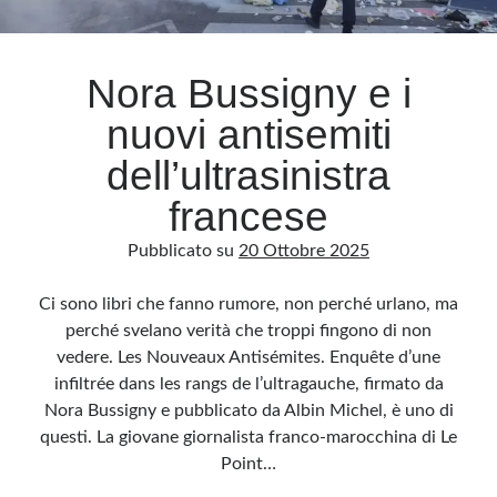
Archivio
Nora Bussigny e i
Archivi
nuovi antisemiti
dell’ultrasinistra
Categorie
francese
Categorie
Pubblicato su
20 Ottobre 2025
Ci sono libri che fanno rumore, non perché urlano, ma
Questo blog non rappresenta una testata giornalistica, in quanto viene aggiornato
perché svelano verità che troppi fingono di non
senza alcuna periodicità. Non può pertanto considerarsi un prodotto editoriale ai
sensi della legge n· 62 del 7.03.2001. L’autore non è responsabile di quanto
vedere. Les Nouveaux Antisémites. Enquête d’une
pubblicato dai lettori nei commenti ai vari post. Saranno comunque cancellati quelli
ritenuti offensivi o lesivi dell’immagine o dell’onorabilità di terzi, di genere spam,
infiltrée dans les rangs de l’ultragauche, firmato da
razzisti o che contengano dati personali non conformi al rispetto delle norme sulla
privacy. Alcune immagini inserite in questo blog sono tratte da Internet e, pertanto,
Nora Bussigny e pubblicato da Albin Michel, è uno di
considerate di pubblico dominio. Qualora la loro pubblicazione violasse eventuali
diritti d’autore, vi invito a comunicarlo via e-mail a info[at]dinovalle.it e saranno
questi. La giovane giornalista franco-marocchina di Le
immediatamente rimosse. L’autore del blog non è responsabile dei siti collegati
Point…
tramite link né del loro contenuto, che può essere soggetto a variazioni nel tempo.