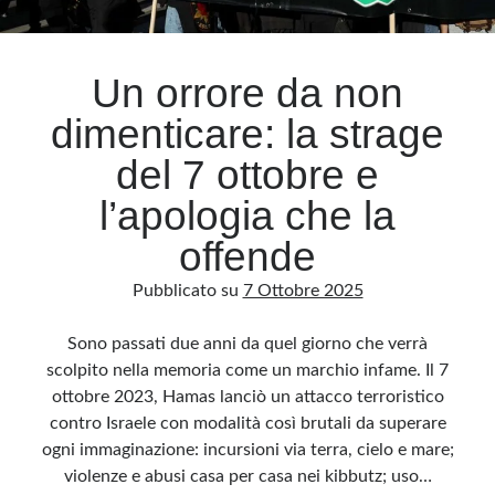
Archivio
Un orrore da non
Archivi
dimenticare: la strage
del 7 ottobre e
Categorie
l’apologia che la
Categorie
offende
Pubblicato su
7 Ottobre 2025
Questo blog non rappresenta una testata giornalistica, in quanto viene aggiornato
senza alcuna periodicità. Non può pertanto considerarsi un prodotto editoriale ai
Sono passati due anni da quel giorno che verrà
sensi della legge n· 62 del 7.03.2001. L’autore non è responsabile di quanto
pubblicato dai lettori nei commenti ai vari post. Saranno comunque cancellati quelli
scolpito nella memoria come un marchio infame. Il 7
ritenuti offensivi o lesivi dell’immagine o dell’onorabilità di terzi, di genere spam,
razzisti o che contengano dati personali non conformi al rispetto delle norme sulla
ottobre 2023, Hamas lanciò un attacco terroristico
privacy. Alcune immagini inserite in questo blog sono tratte da Internet e, pertanto,
considerate di pubblico dominio. Qualora la loro pubblicazione violasse eventuali
contro Israele con modalità così brutali da superare
diritti d’autore, vi invito a comunicarlo via e-mail a info[at]dinovalle.it e saranno
immediatamente rimosse. L’autore del blog non è responsabile dei siti collegati
ogni immaginazione: incursioni via terra, cielo e mare;
tramite link né del loro contenuto, che può essere soggetto a variazioni nel tempo.
violenze e abusi casa per casa nei kibbutz; uso…