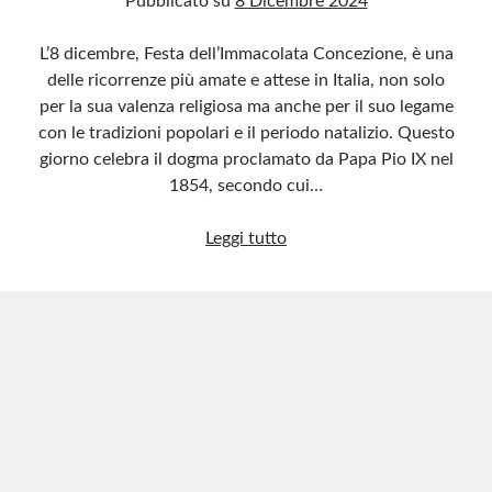
Pubblicato su
8 Dicembre 2024
L’8 dicembre, Festa dell’Immacolata Concezione, è una
delle ricorrenze più amate e attese in Italia, non solo
per la sua valenza religiosa ma anche per il suo legame
con le tradizioni popolari e il periodo natalizio. Questo
giorno celebra il dogma proclamato da Papa Pio IX nel
1854, secondo cui…
Immacolata:
Leggi tutto
festa
tra
fede
e
tradizione
che
unisce
l’Italia