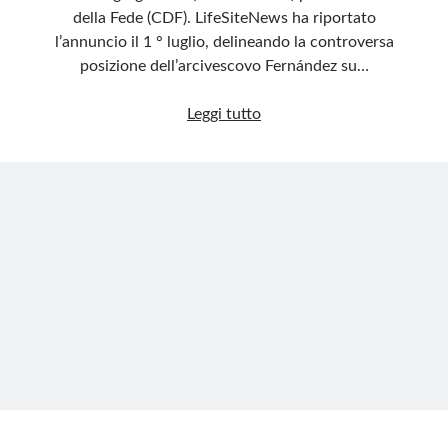
della Fede (CDF). LifeSiteNews ha riportato
l’annuncio il 1 ° luglio, delineando la controversa
posizione dell’arcivescovo Fernández su…
Cardinale
Leggi tutto
Müller:
Sulla
nomina
di
Fernández
il
Papa
deve
risponderne
nella
sua
coscienza