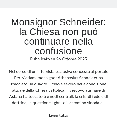
Archivio
Monsignor Schneider:
Archivi
la Chiesa non può
continuare nella
Categorie
confusione
Categorie
Pubblicato su
26 Ottobre 2025
Nel corso di un’intervista esclusiva concessa al portale
Questo blog non rappresenta una testata giornalistica, in quanto viene aggiornato
Per Mariam, monsignor Athanasius Schneider ha
senza alcuna periodicità. Non può pertanto considerarsi un prodotto editoriale ai
sensi della legge n· 62 del 7.03.2001. L’autore non è responsabile di quanto
tracciato un quadro lucido e severo della condizione
pubblicato dai lettori nei commenti ai vari post. Saranno comunque cancellati quelli
ritenuti offensivi o lesivi dell’immagine o dell’onorabilità di terzi, di genere spam,
attuale della Chiesa cattolica. Il vescovo ausiliare di
razzisti o che contengano dati personali non conformi al rispetto delle norme sulla
privacy. Alcune immagini inserite in questo blog sono tratte da Internet e, pertanto,
Astana ha toccato tre nodi centrali: la crisi di fede e di
considerate di pubblico dominio. Qualora la loro pubblicazione violasse eventuali
diritti d’autore, vi invito a comunicarlo via e-mail a info[at]dinovalle.it e saranno
dottrina, la questione Lgbt+ e il cammino sinodale…
immediatamente rimosse. L’autore del blog non è responsabile dei siti collegati
tramite link né del loro contenuto, che può essere soggetto a variazioni nel tempo.
Monsignor
Leggi tutto