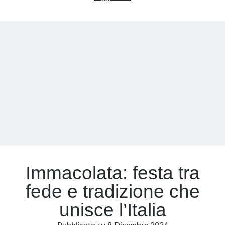
Schneider:
la
Meta
Chiesa
Accedi
non
Feed dei contenuti
può
Feed dei commenti
continuare
WordPress.org
nella
confusione
Immacolata: festa tra
fede e tradizione che
unisce l’Italia