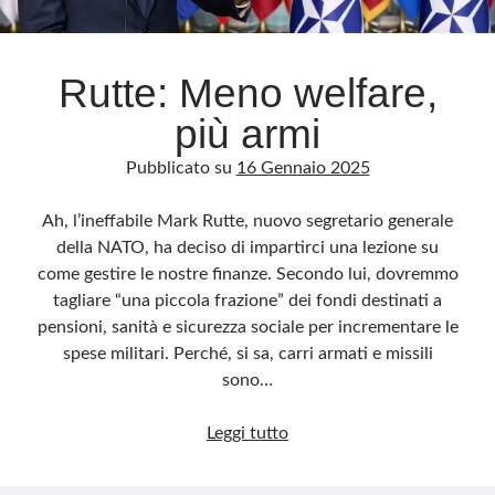
Archivio
Rutte: Meno welfare,
Archivi
più armi
Pubblicato su
16 Gennaio 2025
Categorie
Categorie
Ah, l’ineffabile Mark Rutte, nuovo segretario generale
della NATO, ha deciso di impartirci una lezione su
come gestire le nostre finanze. Secondo lui, dovremmo
tagliare “una piccola frazione” dei fondi destinati a
Questo blog non rappresenta una testata giornalistica, in quanto viene aggiornato
pensioni, sanità e sicurezza sociale per incrementare le
senza alcuna periodicità. Non può pertanto considerarsi un prodotto editoriale ai
sensi della legge n· 62 del 7.03.2001. L’autore non è responsabile di quanto
spese militari. Perché, si sa, carri armati e missili
pubblicato dai lettori nei commenti ai vari post. Saranno comunque cancellati quelli
ritenuti offensivi o lesivi dell’immagine o dell’onorabilità di terzi, di genere spam,
sono…
razzisti o che contengano dati personali non conformi al rispetto delle norme sulla
privacy. Alcune immagini inserite in questo blog sono tratte da Internet e, pertanto,
considerate di pubblico dominio. Qualora la loro pubblicazione violasse eventuali
Rutte:
Leggi tutto
diritti d’autore, vi invito a comunicarlo via e-mail a info[at]dinovalle.it e saranno
immediatamente rimosse. L’autore del blog non è responsabile dei siti collegati
Meno
tramite link né del loro contenuto, che può essere soggetto a variazioni nel tempo.
welfare,