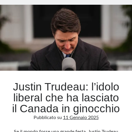
più
armi
Meta
Accedi
Feed dei contenuti
Feed dei commenti
WordPress.org
Justin Trudeau: l’idolo
liberal che ha lasciato
il Canada in ginocchio
Pubblicato su
11 Gennaio 2025
Se il mondo fosse una grande festa, Justin Trudeau