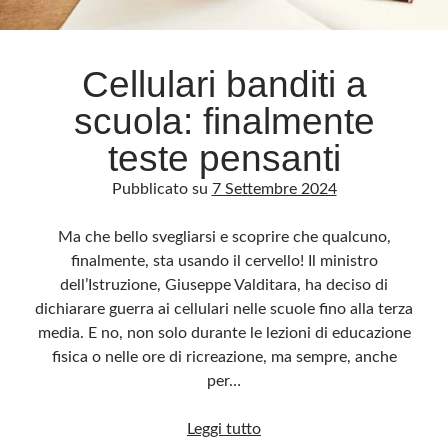
Archivio
Cellulari banditi a
Archivi
scuola: finalmente
teste pensanti
Categorie
Pubblicato su
7 Settembre 2024
Categorie
Ma che bello svegliarsi e scoprire che qualcuno,
finalmente, sta usando il cervello! Il ministro
dell’Istruzione, Giuseppe Valditara, ha deciso di
Questo blog non rappresenta una testata giornalistica, in quanto viene aggiornato
senza alcuna periodicità. Non può pertanto considerarsi un prodotto editoriale ai
dichiarare guerra ai cellulari nelle scuole fino alla terza
sensi della legge n· 62 del 7.03.2001. L’autore non è responsabile di quanto
pubblicato dai lettori nei commenti ai vari post. Saranno comunque cancellati quelli
media. E no, non solo durante le lezioni di educazione
ritenuti offensivi o lesivi dell’immagine o dell’onorabilità di terzi, di genere spam,
razzisti o che contengano dati personali non conformi al rispetto delle norme sulla
fisica o nelle ore di ricreazione, ma sempre, anche
privacy. Alcune immagini inserite in questo blog sono tratte da Internet e, pertanto,
considerate di pubblico dominio. Qualora la loro pubblicazione violasse eventuali
per…
diritti d’autore, vi invito a comunicarlo via e-mail a info[at]dinovalle.it e saranno
immediatamente rimosse. L’autore del blog non è responsabile dei siti collegati
tramite link né del loro contenuto, che può essere soggetto a variazioni nel tempo.
Cellulari
Leggi tutto