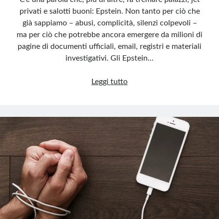
privati e salotti buoni: Epstein. Non tanto per ciò che
già sappiamo – abusi, complicità, silenzi colpevoli –
ma per ciò che potrebbe ancora emergere da milioni di
pagine di documenti ufficiali, email, registri e materiali
investigativi. Gli Epstein…
Epstein
Leggi tutto
files:
la
valanga
di
carte
che
spaventa
i
potenti