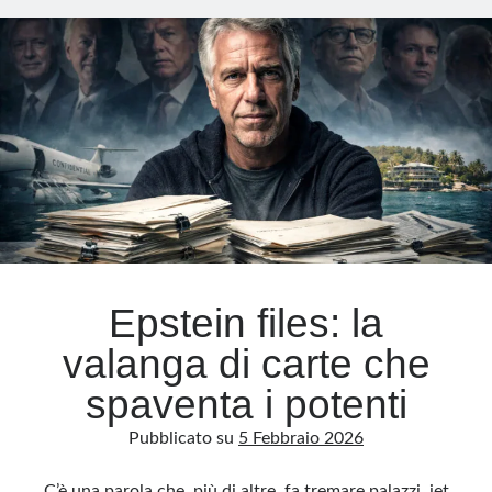
del
Colle
Meta
Accedi
Feed dei contenuti
Feed dei commenti
WordPress.org
Epstein files: la
valanga di carte che
spaventa i potenti
Pubblicato su
5 Febbraio 2026
C’è una parola che, più di altre, fa tremare palazzi, jet