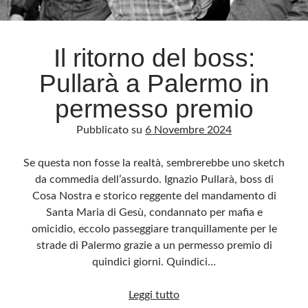
Archivio
Il ritorno del boss:
Archivi
Pullarà a Palermo in
permesso premio
Categorie
Pubblicato su
6 Novembre 2024
Categorie
Se questa non fosse la realtà, sembrerebbe uno sketch
da commedia dell’assurdo. Ignazio Pullarà, boss di
Cosa Nostra e storico reggente del mandamento di
Questo blog non rappresenta una testata giornalistica, in quanto viene aggiornato
senza alcuna periodicità. Non può pertanto considerarsi un prodotto editoriale ai
Santa Maria di Gesù, condannato per mafia e
sensi della legge n· 62 del 7.03.2001. L’autore non è responsabile di quanto
pubblicato dai lettori nei commenti ai vari post. Saranno comunque cancellati quelli
omicidio, eccolo passeggiare tranquillamente per le
ritenuti offensivi o lesivi dell’immagine o dell’onorabilità di terzi, di genere spam,
razzisti o che contengano dati personali non conformi al rispetto delle norme sulla
strade di Palermo grazie a un permesso premio di
privacy. Alcune immagini inserite in questo blog sono tratte da Internet e, pertanto,
considerate di pubblico dominio. Qualora la loro pubblicazione violasse eventuali
quindici giorni. Quindici…
diritti d’autore, vi invito a comunicarlo via e-mail a info[at]dinovalle.it e saranno
immediatamente rimosse. L’autore del blog non è responsabile dei siti collegati
tramite link né del loro contenuto, che può essere soggetto a variazioni nel tempo.
Il
Leggi tutto