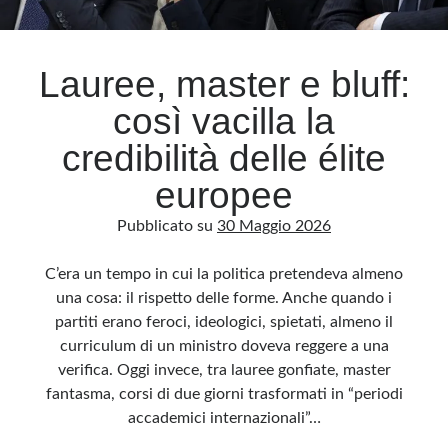
Archivio
Lauree, master e bluff:
Archivi
così vacilla la
credibilità delle élite
Categorie
europee
Categorie
Pubblicato su
30 Maggio 2026
C’era un tempo in cui la politica pretendeva almeno
Questo blog non rappresenta una testata giornalistica, in quanto viene aggiornato
una cosa: il rispetto delle forme. Anche quando i
senza alcuna periodicità. Non può pertanto considerarsi un prodotto editoriale ai
sensi della legge n· 62 del 7.03.2001. L’autore non è responsabile di quanto
partiti erano feroci, ideologici, spietati, almeno il
pubblicato dai lettori nei commenti ai vari post. Saranno comunque cancellati quelli
ritenuti offensivi o lesivi dell’immagine o dell’onorabilità di terzi, di genere spam,
curriculum di un ministro doveva reggere a una
razzisti o che contengano dati personali non conformi al rispetto delle norme sulla
privacy. Alcune immagini inserite in questo blog sono tratte da Internet e, pertanto,
verifica. Oggi invece, tra lauree gonfiate, master
considerate di pubblico dominio. Qualora la loro pubblicazione violasse eventuali
diritti d’autore, vi invito a comunicarlo via e-mail a info[at]dinovalle.it e saranno
fantasma, corsi di due giorni trasformati in “periodi
immediatamente rimosse. L’autore del blog non è responsabile dei siti collegati
accademici internazionali”…
tramite link né del loro contenuto, che può essere soggetto a variazioni nel tempo.