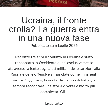
Archivio
Ucraina, il fronte
Archivi
crolla? La guerra entra
in una nuova fase
Categorie
Pubblicato su
6 Luglio 2026
Categorie
Per oltre tre anni il conflitto in Ucraina è stato
raccontato in Occidente quasi esclusivamente
attraverso la lente degli aiuti militari, delle sanzioni alla
Questo blog non rappresenta una testata giornalistica, in quanto viene aggiornato
senza alcuna periodicità. Non può pertanto considerarsi un prodotto editoriale ai
Russia e delle offensive annunciate come imminenti
sensi della legge n· 62 del 7.03.2001. L’autore non è responsabile di quanto
pubblicato dai lettori nei commenti ai vari post. Saranno comunque cancellati quelli
svolte. Oggi, però, la realtà del campo di battaglia
ritenuti offensivi o lesivi dell’immagine o dell’onorabilità di terzi, di genere spam,
razzisti o che contengano dati personali non conformi al rispetto delle norme sulla
sembra raccontare una storia diversa e molto più
privacy. Alcune immagini inserite in questo blog sono tratte da Internet e, pertanto,
considerate di pubblico dominio. Qualora la loro pubblicazione violasse eventuali
complessa. Gli…
diritti d’autore, vi invito a comunicarlo via e-mail a info[at]dinovalle.it e saranno
immediatamente rimosse. L’autore del blog non è responsabile dei siti collegati
tramite link né del loro contenuto, che può essere soggetto a variazioni nel tempo.
Ucraina,
Leggi tutto