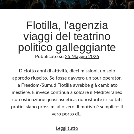
Archivio
Flotilla, l’agenzia
Archivi
viaggi del teatrino
politico galleggiante
Categorie
Pubblicato su
25 Maggio 2026
Categorie
Diciotto anni di attività, dieci missioni, un solo
approdo riuscito. Se fosse davvero un tour operator,
la Freedom/Sumud Flotilla avrebbe già cambiato
Questo blog non rappresenta una testata giornalistica, in quanto viene aggiornato
senza alcuna periodicità. Non può pertanto considerarsi un prodotto editoriale ai
mestiere. E invece continua a solcare il Mediterraneo
sensi della legge n· 62 del 7.03.2001. L’autore non è responsabile di quanto
pubblicato dai lettori nei commenti ai vari post. Saranno comunque cancellati quelli
con ostinazione quasi ascetica, nonostante i risultati
ritenuti offensivi o lesivi dell’immagine o dell’onorabilità di terzi, di genere spam,
razzisti o che contengano dati personali non conformi al rispetto delle norme sulla
pratici siano prossimi allo zero. Il motivo è semplice: il
privacy. Alcune immagini inserite in questo blog sono tratte da Internet e, pertanto,
considerate di pubblico dominio. Qualora la loro pubblicazione violasse eventuali
vero porto di…
diritti d’autore, vi invito a comunicarlo via e-mail a info[at]dinovalle.it e saranno
immediatamente rimosse. L’autore del blog non è responsabile dei siti collegati
tramite link né del loro contenuto, che può essere soggetto a variazioni nel tempo.
Flotilla,
Leggi tutto