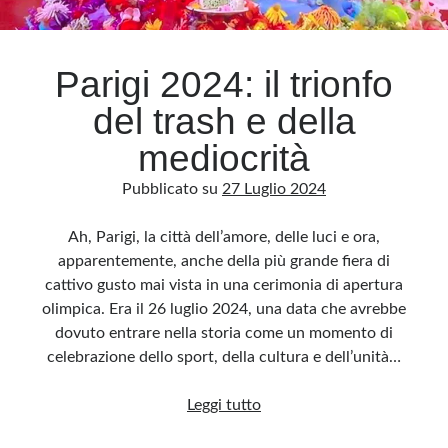
Archivio
Parigi 2024: il trionfo
Archivi
del trash e della
mediocrità
Categorie
Pubblicato su
27 Luglio 2024
Categorie
Ah, Parigi, la città dell’amore, delle luci e ora,
apparentemente, anche della più grande fiera di
cattivo gusto mai vista in una cerimonia di apertura
Questo blog non rappresenta una testata giornalistica, in quanto viene aggiornato
senza alcuna periodicità. Non può pertanto considerarsi un prodotto editoriale ai
olimpica. Era il 26 luglio 2024, una data che avrebbe
sensi della legge n· 62 del 7.03.2001. L’autore non è responsabile di quanto
pubblicato dai lettori nei commenti ai vari post. Saranno comunque cancellati quelli
dovuto entrare nella storia come un momento di
ritenuti offensivi o lesivi dell’immagine o dell’onorabilità di terzi, di genere spam,
razzisti o che contengano dati personali non conformi al rispetto delle norme sulla
celebrazione dello sport, della cultura e dell’unità…
privacy. Alcune immagini inserite in questo blog sono tratte da Internet e, pertanto,
considerate di pubblico dominio. Qualora la loro pubblicazione violasse eventuali
diritti d’autore, vi invito a comunicarlo via e-mail a info[at]dinovalle.it e saranno
Parigi
Leggi tutto
immediatamente rimosse. L’autore del blog non è responsabile dei siti collegati
tramite link né del loro contenuto, che può essere soggetto a variazioni nel tempo.
2024: