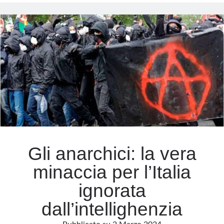
“politico”
diventa
Meta
invito
a
Accedi
sparare
Feed dei contenuti
Feed dei commenti
WordPress.org
Gli anarchici: la vera
minaccia per l’Italia
ignorata
dall’intellighenzia