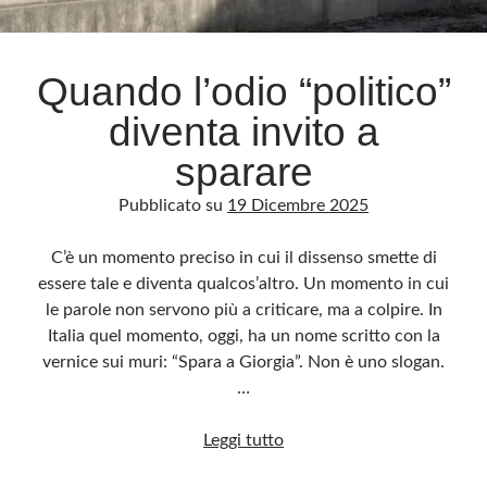
Archivio
Quando l’odio “politico”
Archivi
diventa invito a
sparare
Categorie
Pubblicato su
19 Dicembre 2025
Categorie
C’è un momento preciso in cui il dissenso smette di
essere tale e diventa qualcos’altro. Un momento in cui
le parole non servono più a criticare, ma a colpire. In
Questo blog non rappresenta una testata giornalistica, in quanto viene aggiornato
senza alcuna periodicità. Non può pertanto considerarsi un prodotto editoriale ai
Italia quel momento, oggi, ha un nome scritto con la
sensi della legge n· 62 del 7.03.2001. L’autore non è responsabile di quanto
pubblicato dai lettori nei commenti ai vari post. Saranno comunque cancellati quelli
vernice sui muri: “Spara a Giorgia”. Non è uno slogan.
ritenuti offensivi o lesivi dell’immagine o dell’onorabilità di terzi, di genere spam,
razzisti o che contengano dati personali non conformi al rispetto delle norme sulla
…
privacy. Alcune immagini inserite in questo blog sono tratte da Internet e, pertanto,
considerate di pubblico dominio. Qualora la loro pubblicazione violasse eventuali
diritti d’autore, vi invito a comunicarlo via e-mail a info[at]dinovalle.it e saranno
Quando
Leggi tutto
immediatamente rimosse. L’autore del blog non è responsabile dei siti collegati
tramite link né del loro contenuto, che può essere soggetto a variazioni nel tempo.
l’odio