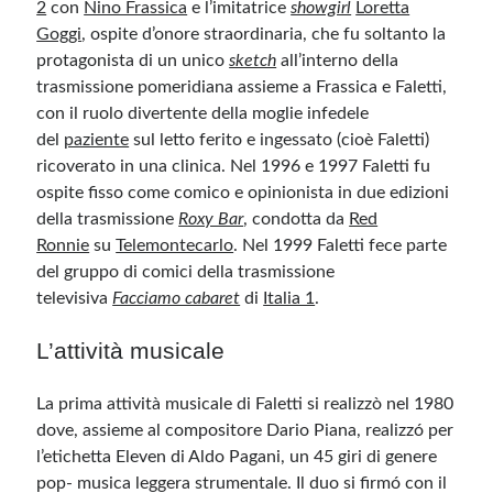
2
con
Nino Frassica
e l’imitatrice
showgirl
Loretta
Goggi
, ospite d’onore straordinaria, che fu soltanto la
protagonista di un unico
sketch
all’interno della
trasmissione pomeridiana assieme a Frassica e Faletti,
con il ruolo divertente della moglie infedele
del
paziente
sul letto ferito e ingessato (cioè Faletti)
ricoverato in una clinica. Nel 1996 e 1997 Faletti fu
ospite fisso come comico e opinionista in due edizioni
della trasmissione
Roxy Bar
, condotta da
Red
Ronnie
su
Telemontecarlo
. Nel 1999 Faletti fece parte
del gruppo di comici della trasmissione
televisiva
Facciamo cabaret
di
Italia 1
.
L’attività musicale
La prima attività musicale di Faletti si realizzò nel 1980
dove, assieme al compositore Dario Piana, realizzó per
l’etichetta Eleven di Aldo Pagani, un 45 giri di genere
pop- musica leggera strumentale. Il duo si firmó con il