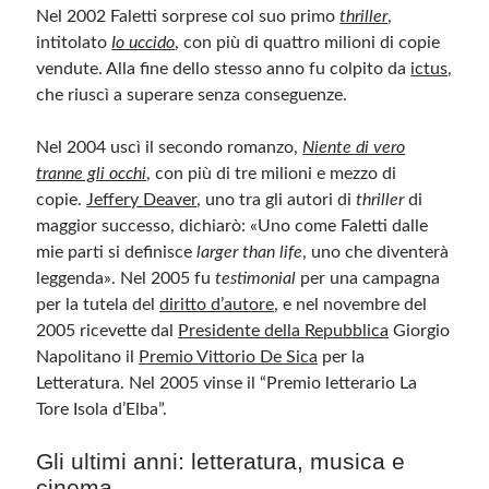
Nel 2002 Faletti sorprese col suo primo
thriller
,
intitolato
Io uccido
, con più di quattro milioni di copie
vendute. Alla fine dello stesso anno fu colpito da
ictus
,
che riuscì a superare senza conseguenze.
Nel 2004 uscì il secondo romanzo,
Niente di vero
tranne gli occhi
, con più di tre milioni e mezzo di
copie.
Jeffery Deaver
, uno tra gli autori di
thriller
di
maggior successo, dichiarò: «Uno come Faletti dalle
mie parti si definisce
larger than life
, uno che diventerà
leggenda». Nel 2005 fu
testimonial
per una campagna
per la tutela del
diritto d’autore
, e nel novembre del
2005 ricevette dal
Presidente della Repubblica
Giorgio
Napolitano il
Premio Vittorio De Sica
per la
Letteratura. Nel 2005 vinse il “Premio letterario La
Tore Isola d’Elba”.
Gli ultimi anni: letteratura, musica e
cinema