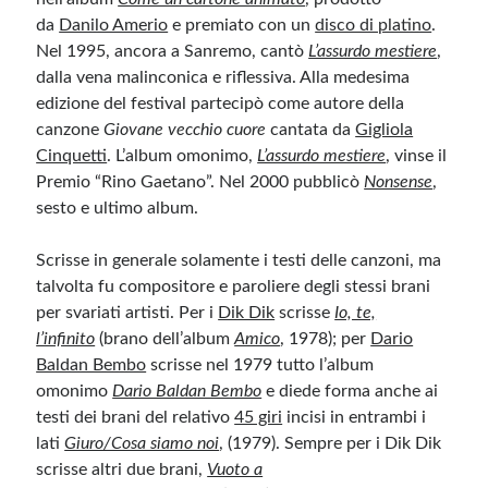
da
Danilo Amerio
e premiato con un
disco di platino
.
Nel 1995, ancora a Sanremo, cantò
L’assurdo mestiere
,
dalla vena malinconica e riflessiva. Alla medesima
edizione del festival partecipò come autore della
canzone
Giovane vecchio cuore
cantata da
Gigliola
Cinquetti
. L’album omonimo,
L’assurdo mestiere
, vinse il
Premio “Rino Gaetano”. Nel 2000 pubblicò
Nonsense
,
sesto e ultimo album.
Scrisse in generale solamente i testi delle canzoni, ma
talvolta fu compositore e paroliere degli stessi brani
per svariati artisti. Per i
Dik Dik
scrisse
Io, te,
l’infinito
(brano dell’album
Amico
, 1978); per
Dario
Baldan Bembo
scrisse nel 1979 tutto l’album
omonimo
Dario Baldan Bembo
e diede forma anche ai
testi dei brani del relativo
45 giri
incisi in entrambi i
lati
Giuro/Cosa siamo noi
, (1979). Sempre per i Dik Dik
scrisse altri due brani,
Vuoto a