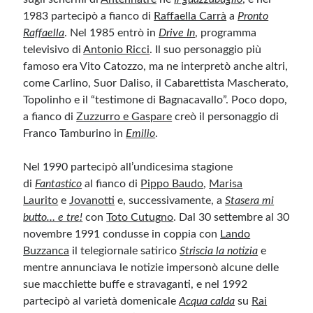
1983 partecipò a fianco di
Raffaella Carrà
a
Pronto
Raffaella
. Nel 1985 entrò in
Drive In
, programma
televisivo di
Antonio Ricci
. Il suo personaggio più
famoso era Vito Catozzo, ma ne interpretò anche altri,
come Carlino, Suor Daliso, il Cabarettista Mascherato,
Topolinho e il “testimone di Bagnacavallo”. Poco dopo,
a fianco di
Zuzzurro e Gaspare
creò il personaggio di
Franco Tamburino in
Emilio
.
Nel 1990 partecipò all’undicesima stagione
di
Fantastico
al fianco di
Pippo Baudo
,
Marisa
Laurito
e
Jovanotti
e, successivamente, a
Stasera mi
butto… e tre!
con
Toto Cutugno
. Dal 30 settembre al 30
novembre 1991 condusse in coppia con
Lando
Buzzanca
il telegiornale satirico
Striscia la notizia
e
mentre annunciava le notizie impersonò alcune delle
sue macchiette buffe e stravaganti, e nel 1992
partecipò al varietà domenicale
Acqua calda
su
Rai