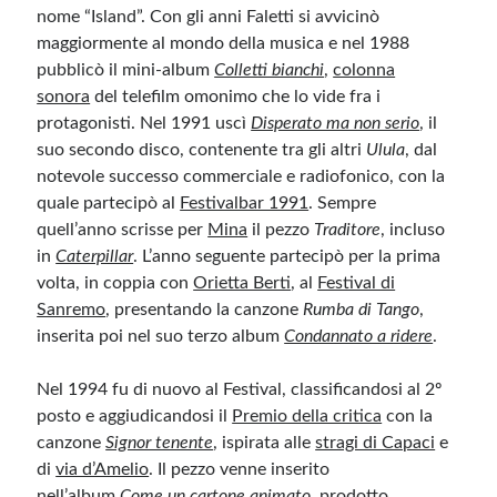
nome “Island”. Con gli anni Faletti si avvicinò
maggiormente al mondo della musica e nel 1988
pubblicò il mini-album
Colletti bianchi
,
colonna
sonora
del telefilm omonimo che lo vide fra i
protagonisti. Nel 1991 uscì
Disperato ma non serio
, il
suo secondo disco, contenente tra gli altri
Ulula
, dal
notevole successo commerciale e radiofonico, con la
quale partecipò al
Festivalbar 1991
. Sempre
quell’anno scrisse per
Mina
il pezzo
Traditore
, incluso
in
Caterpillar
. L’anno seguente partecipò per la prima
volta, in coppia con
Orietta Berti
, al
Festival di
Sanremo
, presentando la canzone
Rumba di Tango
,
inserita poi nel suo terzo album
Condannato a ridere
.
Nel 1994 fu di nuovo al Festival, classificandosi al 2º
posto e aggiudicandosi il
Premio della critica
con la
canzone
Signor tenente
, ispirata alle
stragi di Capaci
e
di
via d’Amelio
. Il pezzo venne inserito
nell’album
Come un cartone animato
, prodotto