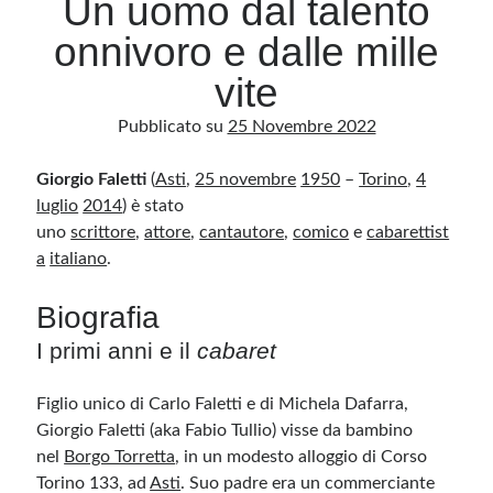
Un uomo dal talento
onnivoro e dalle mille
Archivio
vite
Archivi
Pubblicato su
25 Novembre 2022
Giorgio Faletti
Categorie
(
Asti
,
25 novembre
1950
–
Torino
,
4
luglio
2014
) è stato
Categorie
uno
scrittore
,
attore
,
cantautore
,
comico
e
cabarettist
a
italiano
.
Biografia
Questo blog non rappresenta una testata giornalistica, in quanto viene aggiornato
senza alcuna periodicità. Non può pertanto considerarsi un prodotto editoriale ai
I primi anni e il
cabaret
sensi della legge n· 62 del 7.03.2001. L’autore non è responsabile di quanto
pubblicato dai lettori nei commenti ai vari post. Saranno comunque cancellati quelli
ritenuti offensivi o lesivi dell’immagine o dell’onorabilità di terzi, di genere spam,
razzisti o che contengano dati personali non conformi al rispetto delle norme sulla
Figlio unico di Carlo Faletti e di Michela Dafarra,
privacy. Alcune immagini inserite in questo blog sono tratte da Internet e, pertanto,
considerate di pubblico dominio. Qualora la loro pubblicazione violasse eventuali
Giorgio Faletti (aka Fabio Tullio) visse da bambino
diritti d’autore, vi invito a comunicarlo via e-mail a info[at]dinovalle.it e saranno
immediatamente rimosse. L’autore del blog non è responsabile dei siti collegati
nel
Borgo Torretta
, in un modesto alloggio di Corso
tramite link né del loro contenuto, che può essere soggetto a variazioni nel tempo.
Torino 133, ad
Asti
. Suo padre era un commerciante