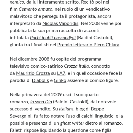
nemico
, da lui interamente scritto. Recitò poi nel
film
Cemento armato
, nel ruolo di un vendicativo
malavitoso che perseguita il protagonista, ancora
interpretato da
Nicolas Vaporidis
. Nel 2008 venne poi
pubblicata la sua prima raccolta di racconti,
intitolata
Pochi inutili nascondigli
(Baldini Castoldi),
giunta tra i finalisti del
Premio letterario Piero Chiara
.
Nel dicembre
2008
fu ospite del
programma
televisivo
comico-satirico
Crozza Italia
, condotto
da
Maurizio Crozza
su
LA7
, e in quell’occasione fece la
parodia di
Diabolik
e
Ginko
assieme al comico ligure.
Nella primavera del 2009 uscì il suo quarto
romanzo,
Io sono Dio
(Baldini Castoldi), dal notevole
successo di vendite. Su
Italians
, blog di
Beppe
Severgnini
, fu fatto notare l’uso di
calchi linguistici
e la
possibile presenza di un
ghost writer
dietro al romanzo.
Faletti rispose liquidando la questione come figlia