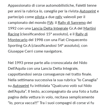
Appassionato di corse automobilistiche, Faletti tenne
per anni la rubrica
Io, canaglia
per la rivista
Autosprint
e
partecipò come
pilota
a due
rally
valevoli per il
campionato del mondo
FIA
: il
Rally di Sanremo
del
1992 con una
Lancia Delta Integrale
Gr.A del
Martini
Racing
(classificandosi 15º assoluto), e il
Rally di
Montecarlo
del 1998 con una Fiat Cinquecento
Sporting Gr.A (classificandosi 54º assoluto), con
Giuseppe Cerri come navigatore.
Nel 1993 prese parte alla cronoscalata del Nido
Dell’Aquila con una Lancia Delta Integrale,
cappottandosi senza conseguenze nel tratto finale.
Nella settimana successiva la sua rubrica “Io Canaglia”
su
Autosprint
fu intitolata “Qualcuno volò sul Nido
dell’Aquila”. Il testo, accompagnato da una foto a tutta
pagina della vettura in volo, recitava semplicemente
“Io, porca vacca!!!” Tra i suoi compagni di corse vi fu