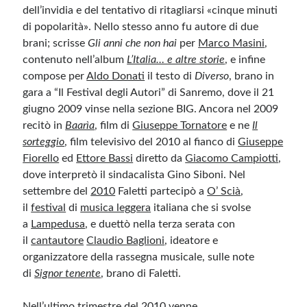
dell’invidia e del tentativo di ritagliarsi «cinque minuti
di popolarità». Nello stesso anno fu autore di due
brani; scrisse
Gli anni che non hai
per
Marco Masini
,
contenuto nell’album
L’Italia… e altre storie
, e infine
compose per
Aldo Donati
il testo di
Diverso
, brano in
gara a “Il Festival degli Autori” di Sanremo, dove il 21
giugno 2009 vinse nella sezione BIG. Ancora nel 2009
recitò in
Baarìa
, film di
Giuseppe Tornatore
e ne
Il
sorteggio
, film televisivo del 2010 al fianco di
Giuseppe
Fiorello
ed
Ettore Bassi
diretto da
Giacomo Campiotti
,
dove interpretò il sindacalista Gino Siboni. Nel
settembre del
2010
Faletti partecipò a
O’ Scià
,
il
festival
di
musica leggera
italiana che si svolse
a
Lampedusa
, e duettò nella terza serata con
il
cantautore
Claudio Baglioni
, ideatore e
organizzatore della rassegna musicale, sulle note
di
Signor tenente
, brano di Faletti.
Nell’ultimo trimestre del 2010 venne