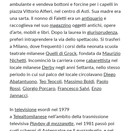
ambulante e vendeva bottoni e forcine per i capelli in
piazza Vittorio Alfieri, nel centro di Asti. Sua madre era
Meta
una sarta. Il nonno di Faletti era un
antiquario
e
raccoglieva nel suo
Accedi
magazzino
oggetti antichi, opere
d’arte, mobili e libri. Dopo la laurea in
Feed dei contenuti
giurisprudenza
,
preferì intraprendere la via dello spettacolo. Si trasferì
Feed dei commenti
a Milano, dove frequentò i corsi della neonata scuola
WordPress.org
teatrale milanese
Quelli di Grock
, fondata da
Maurizio
Nichetti
. Incominciò la carriera come
cabarettista
nel
locale milanese
Derby
negli anni Settanta, nello stesso
periodo in cui sul palco del locale circolavano
Diego
Abatantuono
,
Teo Teocoli
,
Massimo Boldi
,
Paolo
Rossi
,
Giorgio Porcaro
,
Francesco Salvi
,
Enzo
Jannacci
.
In
televisione
esordì nel 1979
a
Telealtomilanese
nell’ambito della trasmissione
televisiva
Playboy di mezzanotte
, nel 1981 passò poi
sugli schermi di
Antennatre
ne
Il guazzabuglio
, e nel