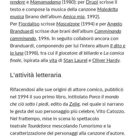
rendere
e
Mamamadama
(1980); per
Drupi
scrisse il
testo e compose la musica della canzone
Maledetta
musica
(brano dell’album
Amica mia
, 1992).
Per
Fiordaliso
scrisse
Mascalzone
(1994) e per
Angelo
Branduardi
scrisse due brani dell’album
Camminando
camminando
, 1996. In seguito collaborò ancora con
Branduardi, componendo per lui l’intero album
Il dito e
la luna
(1998), tra cui
Il giocatore di biliardo
e
La comica
finale
, ispirata alla
vita
di
Stan Laurel
e
Oliver Hardy
.
L’attività letteraria
Rifacendosi alle sue origini di attore comico, pubblicò
nel 1994 il suo primo libro, intitolato
Porco il mondo
che ciò sotto i piedi
, edito da
Zelig
, nel quale si narrano
le gesta del suo personaggio più celebre, Vito Catozzo.
Nel frattempo, mise in scena lo spettacolo
teatrale
Tourdeforce
mescolando l’umorismo e la
caratterizzazione dei personaggi alla canzone d’autore.