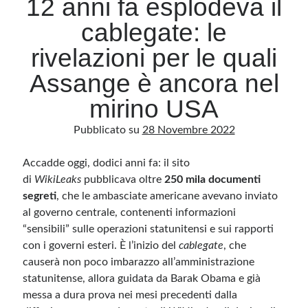
12 anni fa esplodeva il
cablegate: le
Archivio
rivelazioni per le quali
Archivi
Assange è ancora nel
mirino USA
Categorie
Pubblicato su
28 Novembre 2022
Categorie
Accadde oggi, dodici anni fa: il sito
di
WikiLeaks
pubblicava oltre
250 mila documenti
segreti
, che le ambasciate americane avevano inviato
Questo blog non rappresenta una testata giornalistica, in quanto viene aggiornato
senza alcuna periodicità. Non può pertanto considerarsi un prodotto editoriale ai
al governo centrale, contenenti informazioni
sensi della legge n· 62 del 7.03.2001. L’autore non è responsabile di quanto
pubblicato dai lettori nei commenti ai vari post. Saranno comunque cancellati quelli
“sensibili” sulle operazioni statunitensi e sui rapporti
ritenuti offensivi o lesivi dell’immagine o dell’onorabilità di terzi, di genere spam,
razzisti o che contengano dati personali non conformi al rispetto delle norme sulla
con i governi esteri. È l’inizio del
cablegate
, che
privacy. Alcune immagini inserite in questo blog sono tratte da Internet e, pertanto,
causerà non poco imbarazzo all’amministrazione
considerate di pubblico dominio. Qualora la loro pubblicazione violasse eventuali
diritti d’autore, vi invito a comunicarlo via e-mail a info[at]dinovalle.it e saranno
statunitense, allora guidata da Barak Obama e già
immediatamente rimosse. L’autore del blog non è responsabile dei siti collegati
tramite link né del loro contenuto, che può essere soggetto a variazioni nel tempo.
messa a dura prova nei mesi precedenti dalla