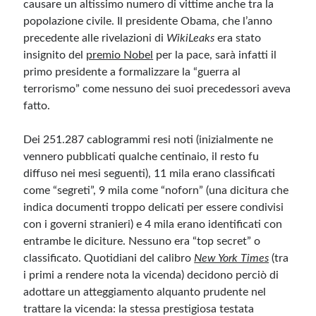
causare un altissimo numero di vittime anche tra la
popolazione civile. Il presidente Obama, che l’anno
precedente alle rivelazioni di
WikiLeaks
era stato
insignito del
premio Nobel
per la pace, sarà infatti il
primo presidente a formalizzare la “guerra al
terrorismo” come nessuno dei suoi precedessori aveva
fatto.
Dei 251.287 cablogrammi resi noti (inizialmente ne
vennero pubblicati qualche centinaio, il resto fu
diffuso nei mesi seguenti), 11 mila erano classificati
come “segreti”, 9 mila come “noforn” (una dicitura che
indica documenti troppo delicati per essere condivisi
con i governi stranieri) e 4 mila erano identificati con
entrambe le diciture. Nessuno era “top secret” o
classificato. Quotidiani del calibro
New York Times
(tra
i primi a rendere nota la vicenda) decidono perciò di
adottare un atteggiamento alquanto prudente nel
trattare la vicenda: la stessa prestigiosa testata