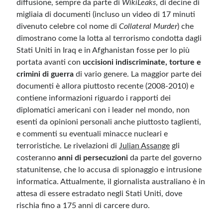
diffusione, sempre da parte di
WikiLeaks
, di decine di
migliaia di documenti (incluso un video di 17 minuti
Meta
divenuto celebre col nome di
Collateral Murder
) che
dimostrano come la lotta al terrorismo condotta dagli
Accedi
Stati Uniti in Iraq e in Afghanistan fosse per lo più
Feed dei contenuti
portata avanti con
uccisioni indiscriminate, torture e
Feed dei commenti
crimini di guerra
di vario genere. La maggior parte dei
WordPress.org
documenti è allora piuttosto recente (2008-2010) e
contiene informazioni riguardo i rapporti dei
diplomatici americani con i leader nel mondo, non
esenti da opinioni personali anche piuttosto taglienti,
e commenti su eventuali minacce nucleari e
terroristiche. Le rivelazioni di
Julian Assange
gli
costeranno
anni di persecuzioni
da parte del governo
statunitense, che lo accusa di spionaggio e intrusione
informatica. Attualmente, il giornalista australiano è in
attesa di essere estradato negli Stati Uniti, dove
rischia fino a 175 anni di carcere duro.