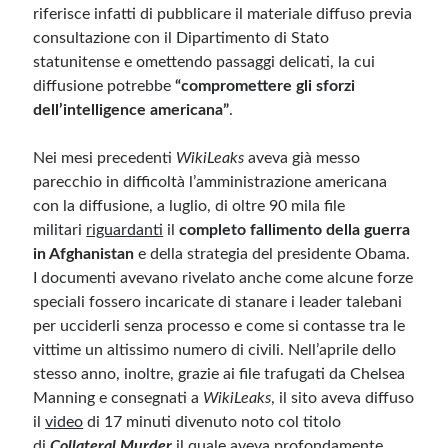
riferisce infatti di pubblicare il materiale diffuso previa
consultazione con il Dipartimento di Stato
statunitense e omettendo passaggi delicati, la cui
diffusione potrebbe
“compromettere gli sforzi
dell’intelligence americana”
.
Nei mesi precedenti
WikiLeaks
aveva già messo
parecchio in difficoltà l’amministrazione americana
con la diffusione, a luglio, di oltre 90 mila file
militari
riguardanti
il
completo fallimento della guerra
in Afghanistan
e della strategia del presidente Obama.
I documenti avevano rivelato anche come alcune forze
speciali fossero incaricate di stanare i leader talebani
per ucciderli senza processo e come si contasse tra le
vittime un altissimo numero di civili. Nell’aprile dello
stesso anno, inoltre, grazie ai file trafugati da Chelsea
Manning e consegnati a
WikiLeaks
, il sito aveva diffuso
il
video
di 17 minuti divenuto noto col titolo
di
Collateral Murder
il quale aveva profondamente