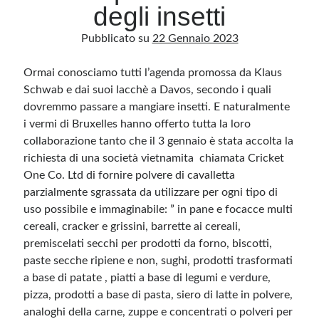
degli insetti
Pubblicato su
22 Gennaio 2023
Archivio
Archivi
Ormai conosciamo tutti l’agenda promossa da Klaus
Schwab e dai suoi lacchè a Davos, secondo i quali
dovremmo passare a mangiare insetti. E naturalmente
Categorie
i vermi di Bruxelles hanno offerto tutta la loro
Categorie
collaborazione tanto che il 3 gennaio è stata accolta la
richiesta di una società vietnamita chiamata Cricket
One Co. Ltd di fornire polvere di cavalletta
parzialmente sgrassata da utilizzare per ogni tipo di
Questo blog non rappresenta una testata giornalistica, in quanto viene aggiornato
uso possibile e immaginabile: ” in pane e focacce multi
senza alcuna periodicità. Non può pertanto considerarsi un prodotto editoriale ai
sensi della legge n· 62 del 7.03.2001. L’autore non è responsabile di quanto
cereali, cracker e grissini, barrette ai cereali,
pubblicato dai lettori nei commenti ai vari post. Saranno comunque cancellati quelli
premiscelati secchi per prodotti da forno, biscotti,
ritenuti offensivi o lesivi dell’immagine o dell’onorabilità di terzi, di genere spam,
razzisti o che contengano dati personali non conformi al rispetto delle norme sulla
paste secche ripiene e non, sughi, prodotti trasformati
privacy. Alcune immagini inserite in questo blog sono tratte da Internet e, pertanto,
considerate di pubblico dominio. Qualora la loro pubblicazione violasse eventuali
a base di patate , piatti a base di legumi e verdure,
diritti d’autore, vi invito a comunicarlo via e-mail a info[at]dinovalle.it e saranno
immediatamente rimosse. L’autore del blog non è responsabile dei siti collegati
pizza, prodotti a base di pasta, siero di latte in polvere,
tramite link né del loro contenuto, che può essere soggetto a variazioni nel tempo.
analoghi della carne, zuppe e concentrati o polveri per