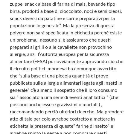
zuppe, snack a base di farina di mais, bevande tipo
birra, prodotti a base di cioccolato, noci e semi oleosi,
Meta
snack diversi da patatine e carne preparativi per la
popolazione in generale”. Ma la presenza di questa
Accedi
polvere non sarà specificata in etichetta perché esiste
Feed dei contenuti
un problema,: nessuno si è assicurato che questi
Feed dei commenti
preparati ai grilli o alle cavallette non provochino
WordPress.org
allergie, anzi l’Autorità europea per la sicurezza
alimentare (EFSA) pur ovviamente approvando ciò che
il circuito politici imponeva ha comunque avvertito
che “sulla base di una piccola quantità di prove
pubblicate sulle allergie alimentari legate agli insetti in
generale” c’è almeno il sospetto che il loro consumo
sia ” associato a una serie di eventi anafilattici ” (che
possono anche essere gravissimi o mortali ) ,
raccomandando perciò ulteriori ricerche. Ma prendere
atto di tale pericolo avrebbe costretto a mettere in
etichetta la presenza di queste” farine d’insetto” e
avrebbe spinto la gente a non comprare questi