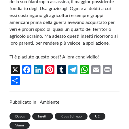
della sua filantropia assassina, il maggior possidente
fondiario degli Usa grazie agli Ogm e ai debiti a cui
essi costringono gli agricoltori e sempre gruppi
americani prima della guerra avevano acquistato per
veri e propri spiccioli quasi un quarto del territorio
agricolo ucraino. Ma adesso questi insetti ricorrono ai
loro parenti, per rendere più veloce la spoliazione.
Ti è piaciuto questo post? Allora condividilo!
X
Fa
Li
Pi
T
Te
W
E
Pr
ce
n
nt
u
le
h
m
in
S
b
ke
er
m
gr
at
ail
t
h
o
dI
es
bl
a
s
ar
Pubblicato in
Ambiente
o
n
t
r
m
A
e
k
p
Davos
Insetti
Klaus Schwab
UE
p
Vermi