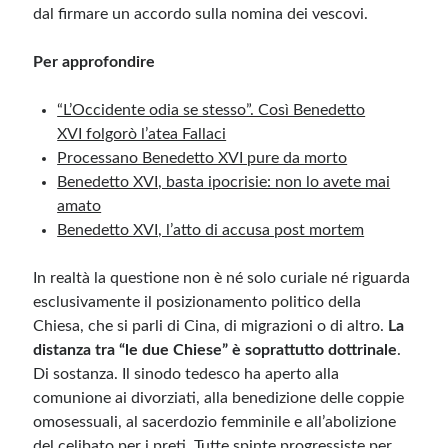
dal firmare un accordo sulla nomina dei vescovi.
Per approfondire
“L’Occidente odia se stesso”. Così Benedetto
XVI folgorò l’atea Fallaci
Processano Benedetto XVI pure da morto
Benedetto XVI, basta ipocrisie: non lo avete mai
amato
Benedetto XVI, l’atto di accusa post mortem
In realtà la questione non è né solo curiale né riguarda
esclusivamente il posizionamento politico della
Chiesa, che si parli di Cina, di migrazioni o di altro.
La
distanza tra “le due Chiese” è soprattutto dottrinale
.
Di sostanza. Il sinodo tedesco ha aperto alla
comunione ai divorziati, alla benedizione delle coppie
omosessuali, al sacerdozio femminile e all’abolizione
del celibato per i preti. Tutte spinte progressiste per