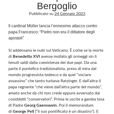
Bergoglio
Pubblicato su
24 Gennaio 2023
Archivio
Archivi
Il cardinal Müller lancia l’ennesimo attacco contro
papa Francesco: “Pietro non era il dittatore degli
apostoli”
Categorie
Categorie
Si addensano le nubi sul Vaticano. È come se la morte
di
Benedetto XVI
avesse mollato gli ormeggi sin lì
tenuti saldi dalla coesistenza dei due papi. Da una
parte il pontefice tradizionalista, preso di mira dal
Questo blog non rappresenta una testata giornalistica, in quanto viene aggiornato
mondo progressista tedesco e da quel “vociare
senza alcuna periodicità. Non può pertanto considerarsi un prodotto editoriale ai
sensi della legge n· 62 del 7.03.2001. L’autore non è responsabile di quanto
assassino” che tanto turbava Ratzinger. E dall’altra il
pubblicato dai lettori nei commenti ai vari post. Saranno comunque cancellati quelli
papa regnante “che viene dall’altra parte del mondo”,
ritenuti offensivi o lesivi dell’immagine o dell’onorabilità di terzi, di genere spam,
razzisti o che contengano dati personali non conformi al rispetto delle norme sulla
amato anche da chi non crede eppure avversato dai
privacy. Alcune immagini inserite in questo blog sono tratte da Internet e, pertanto,
considerate di pubblico dominio. Qualora la loro pubblicazione violasse eventuali
cosiddetti “conservatori”. Prima le uscite a gamba tesa
diritti d’autore, vi invito a comunicarlo via e-mail a info[at]dinovalle.it e saranno
immediatamente rimosse. L’autore del blog non è responsabile dei siti collegati
di Padre
Georg Gaenswein
. Poi il memorandum
tramite link né del loro contenuto, che può essere soggetto a variazioni nel tempo.
di
George Pell
(“il suo pontificato è un disastro”). E