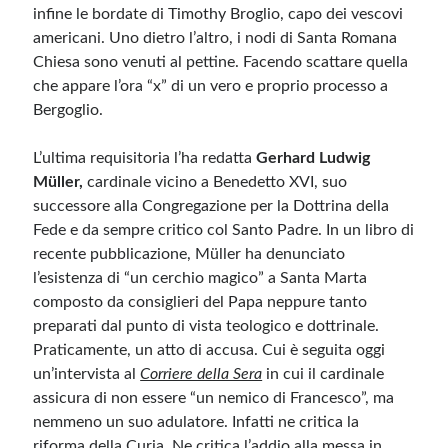
infine le bordate di Timothy Broglio, capo dei vescovi
americani. Uno dietro l’altro, i nodi di Santa Romana
Meta
Chiesa sono venuti al pettine. Facendo scattare quella
che appare l’ora “x” di un vero e proprio processo a
Accedi
Bergoglio.
Feed dei contenuti
Feed dei commenti
L’ultima requisitoria l’ha redatta
Gerhard Ludwig
WordPress.org
Müller
,
cardinale vicino a Benedetto XVI, suo
successore alla Congregazione per la Dottrina della
Fede e da sempre critico col Santo Padre. In un libro di
recente pubblicazione, Müller ha denunciato
l’esistenza di “un cerchio magico” a Santa Marta
composto da consiglieri del Papa neppure tanto
preparati dal punto di vista teologico e dottrinale.
Praticamente, un atto di accusa. Cui è seguita oggi
un’intervista al
Corriere della Sera
in cui il cardinale
assicura di non essere “un nemico di Francesco”, ma
nemmeno un suo adulatore. Infatti ne critica la
riforma della Curia. Ne critica l’addio alla messa in