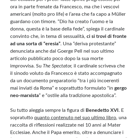
ora in parte frenate da Francesco, ma che i vescovi
americani (molto pro life) e l’area che fa capo a Müller
guardano con timore. “Dio ha creato l’uomo e la
donna, questa è la base della fede”, spiega il cardinale
convinto che, in tema di sessualità,
ci si trovi di fronte
ad una sorta di “eresia”
. Una “deriva protestante”
denunciata anche dal Goerge Pell nel suo ultimo
articolo pubblicato poco dopo la sua morte
improvvisa. Su
The Spectator,
il cardinale scriveva che
il sinodo voluto da Francesco è stato accompagnato
da un documento preparatorio “tra i più incoerenti
mai inviati da Roma” e soprattutto formulato “in
gergo
neo-marxista
” e “ostile alla tradizione apostolica”.
Su tutto aleggia sempre la figura di
Benedetto XVI
. E
sopratutto
quanto contenuto nel suo ultimo libro
, una
raccolta di riflessioni realizzate nei 10 anni al Mater
Ecclesiae. Anche il Papa emerito, oltre a denunciare i