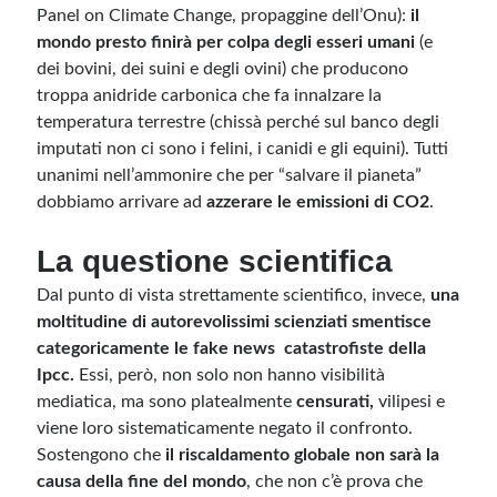
Panel on Climate Change, propaggine dell’Onu):
il
mondo presto finirà per colpa degli esseri umani
(e
Meta
dei bovini, dei suini e degli ovini) che producono
troppa anidride carbonica che fa innalzare la
Accedi
temperatura terrestre (chissà perché sul banco degli
Feed dei contenuti
imputati non ci sono i felini, i canidi e gli equini). Tutti
Feed dei commenti
unanimi nell’ammonire che per “salvare il pianeta”
WordPress.org
dobbiamo arrivare ad
azzerare le emissioni di CO2
.
La questione scientifica
Dal punto di vista strettamente scientifico, invece,
una
moltitudine di autorevolissimi scienziati smentisce
categoricamente le fake news catastrofiste della
Ipcc.
Essi, però, non solo non hanno visibilità
mediatica, ma sono platealmente
censurati,
vilipesi e
viene loro sistematicamente negato il confronto.
Sostengono che
il riscaldamento globale non sarà la
causa della fine del mondo
, che non c’è prova che