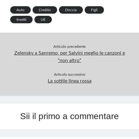
e
k
p
Auto
Credito
Doccia
Figli
p
Insetti
UE
Articolo precedente
Zelensky a Sanremo, per Salvini meglio le canzoni e
“non altro”
Articolo successivo
La sottile linea rossa
Sii il primo a commentare