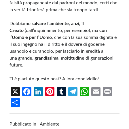
falsità propagandate dai padroni del mondo, certi che
la verità trionferà prima che sia troppo tardi.
Dobbiamo
salvare l’ambiente, anzi, il
Creato
(dall’inquinamento, per esempio), ma
con
l’Uomo e per l’Uomo
, che con la sua somma dignità e
il suo ingegno ha il diritto e il dovere di goderne
usandolo e curandolo, per lasciarlo in eredità a
una
grande, grandissima, moltitudine
di generazioni
future.
Ti è piaciuto questo post? Allora condividilo!
X
Fa
Li
Pi
T
Te
W
E
Pr
ce
n
nt
u
le
h
m
in
S
b
ke
er
m
gr
at
ail
t
h
o
dI
es
bl
a
s
ar
Pubblicato in
Ambiente
o
n
t
r
m
A