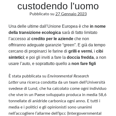
custodendo l’uomo
Pubblicato su
27 Gennaio 2023
Archivio
Archivi
Una delle ultime dall’Unione Europea è che
in nome
della transizione ecologica
sarà di fatto limitato
l’accesso al
credito per le aziende
che non
Categorie
offriranno adeguate garanzie “green”. E già da tempo
Categorie
cercano di propinarci le farine di
grilli e vermi
, i
cibi
sintetici
; e poi gli inviti a fare la
doccia fredda
, a non
usare l’auto, e soprattutto quello a
non fare figli
Questo blog non rappresenta una testata giornalistica, in quanto viene aggiornato
È stata pubblicata su
Environmental Research
senza alcuna periodicità. Non può pertanto considerarsi un prodotto editoriale ai
sensi della legge n· 62 del 7.03.2001. L’autore non è responsabile di quanto
Letter
una ricerca condotta da un team dell’Università
pubblicato dai lettori nei commenti ai vari post. Saranno comunque cancellati quelli
svedese di Lund, che ha calcolato come ogni individuo
ritenuti offensivi o lesivi dell’immagine o dell’onorabilità di terzi, di genere spam,
razzisti o che contengano dati personali non conformi al rispetto delle norme sulla
che vive in un Paese sviluppato produca in media 58,6
privacy. Alcune immagini inserite in questo blog sono tratte da Internet e, pertanto,
considerate di pubblico dominio. Qualora la loro pubblicazione violasse eventuali
tonnellate di anidride carbonica ogni anno. E tutti i
diritti d’autore, vi invito a comunicarlo via e-mail a info[at]dinovalle.it e saranno
immediatamente rimosse. L’autore del blog non è responsabile dei siti collegati
media e i politici e gli opinionisti sono unanimi
tramite link né del loro contenuto, che può essere soggetto a variazioni nel tempo.
nell’accogliere l’allarme dell’Ipcc (Intergovernmental