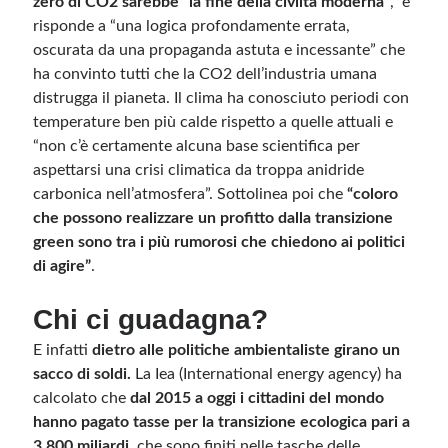
zero di CO2 sarebbe “la fine della civiltà moderna”
, e
risponde a “una logica profondamente errata,
oscurata da una propaganda astuta e incessante” che
ha convinto tutti che la CO2 dell’industria umana
distrugga il pianeta. Il clima ha conosciuto periodi con
temperature ben più calde rispetto a quelle attuali e
“non c’è certamente alcuna base scientifica per
aspettarsi una crisi climatica da troppa anidride
carbonica nell’atmosfera”. Sottolinea poi che
“coloro
che possono realizzare un profitto dalla transizione
green sono tra i più rumorosi che chiedono ai politici
di agire”
.
Chi ci guadagna?
E infatti
dietro alle politiche ambientaliste girano un
sacco di soldi.
La Iea (International energy agency) ha
calcolato che
dal 2015 a oggi i cittadini del mondo
hanno pagato tasse per la transizione ecologica pari a
3.800 miliardi,
che sono finiti nelle tasche delle