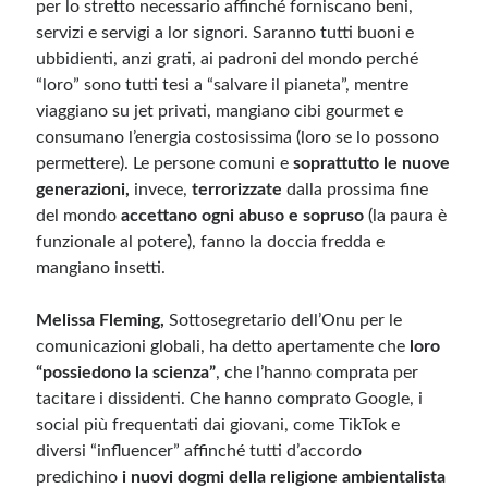
per lo stretto necessario affinché forniscano beni,
servizi e servigi a lor signori. Saranno tutti buoni e
ubbidienti, anzi grati, ai padroni del mondo perché
“loro” sono tutti tesi a “salvare il pianeta”, mentre
viaggiano su jet privati, mangiano cibi gourmet e
consumano l’energia costosissima (loro se lo possono
permettere). Le persone comuni e
soprattutto le nuove
generazioni,
invece,
terrorizzate
dalla prossima fine
del mondo
accettano ogni abuso e sopruso
(la paura è
funzionale al potere), fanno la doccia fredda e
mangiano insetti.
Melissa Fleming,
Sottosegretario dell’Onu per le
comunicazioni globali, ha detto apertamente che
loro
“possiedono la scienza”
, che l’hanno comprata per
tacitare i dissidenti. Che hanno comprato Google, i
social più frequentati dai giovani, come TikTok e
diversi “influencer” affinché tutti d’accordo
predichino
i nuovi dogmi della religione ambientalista