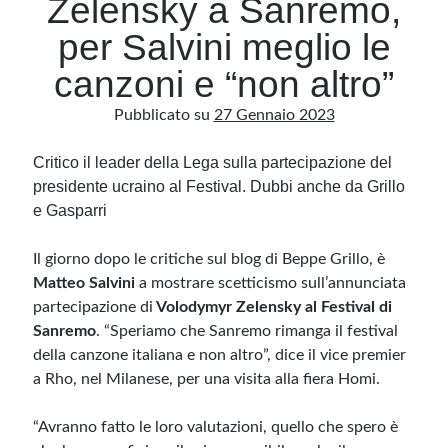
Zelensky a Sanremo,
per Salvini meglio le
Archivio
canzoni e “non altro”
Archivi
Pubblicato su
27 Gennaio 2023
Critico il leader della Lega sulla partecipazione del
Categorie
presidente ucraino al Festival. Dubbi anche da Grillo
Categorie
e Gasparri
Il giorno dopo le critiche sul blog di Beppe Grillo, è
Matteo Salvini
a mostrare scetticismo sull’annunciata
Questo blog non rappresenta una testata giornalistica, in quanto viene aggiornato
senza alcuna periodicità. Non può pertanto considerarsi un prodotto editoriale ai
partecipazione di
Volodymyr Zelensky al Festival di
sensi della legge n· 62 del 7.03.2001. L’autore non è responsabile di quanto
pubblicato dai lettori nei commenti ai vari post. Saranno comunque cancellati quelli
Sanremo
. “Speriamo che Sanremo rimanga il festival
ritenuti offensivi o lesivi dell’immagine o dell’onorabilità di terzi, di genere spam,
della canzone italiana e non altro”, dice il vice premier
razzisti o che contengano dati personali non conformi al rispetto delle norme sulla
privacy. Alcune immagini inserite in questo blog sono tratte da Internet e, pertanto,
a Rho, nel Milanese, per una visita alla fiera Homi.
considerate di pubblico dominio. Qualora la loro pubblicazione violasse eventuali
diritti d’autore, vi invito a comunicarlo via e-mail a info[at]dinovalle.it e saranno
immediatamente rimosse. L’autore del blog non è responsabile dei siti collegati
tramite link né del loro contenuto, che può essere soggetto a variazioni nel tempo.
“Avranno fatto le loro valutazioni, quello che spero è