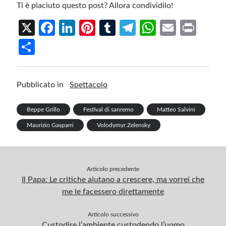
Ti è piaciuto questo post? Allora condividilo!
X
Fa
Li
Pi
T
Te
W
E
Pr
ce
n
nt
u
le
h
m
in
S
b
ke
er
m
gr
at
ail
t
h
o
dI
es
bl
a
s
ar
Pubblicato in
Spettacolo
o
n
t
r
m
A
e
k
p
Beppe Grillo
Festival di sanremo
Matteo Salvini
p
Maurizio Gasparri
Volodymyr Zelensky
Articolo precedente
Il Papa: Le critiche aiutano a crescere, ma vorrei che
me le facessero direttamente
Articolo successivo
Custodire l’ambiente custodendo l’uomo