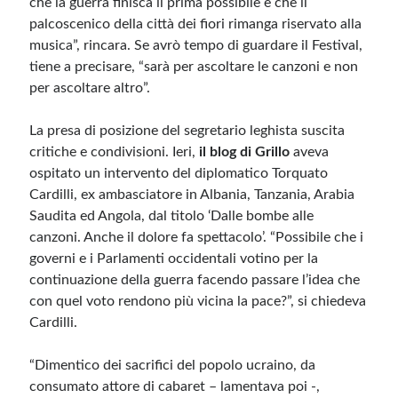
che la guerra finisca il prima possibile e che il
palcoscenico della città dei fiori rimanga riservato alla
musica”, rincara. Se avrò tempo di guardare il Festival,
Meta
tiene a precisare, “sarà per ascoltare le canzoni e non
Accedi
per ascoltare altro”.
Feed dei contenuti
Feed dei commenti
La presa di posizione del segretario leghista suscita
WordPress.org
critiche e condivisioni. Ieri,
il blog di Grillo
aveva
ospitato un intervento del diplomatico Torquato
Cardilli, ex ambasciatore in Albania, Tanzania, Arabia
Saudita ed Angola, dal titolo ‘Dalle bombe alle
canzoni. Anche il dolore fa spettacolo’. “Possibile che i
governi e i Parlamenti occidentali votino per la
continuazione della guerra facendo passare l’idea che
con quel voto rendono più vicina la pace?”, si chiedeva
Cardilli.
“Dimentico dei sacrifici del popolo ucraino, da
consumato attore di cabaret – lamentava poi -,