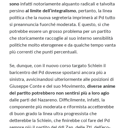
sono
infatti notoriamente alquanto radicali e talvolta
persino
al limite dell’integralismo
, pertanto, la linea
Meta
politica che la nuova segreteria imprimerà al Pd tutto
si preannuncia fuorché moderata. E questo, sì che
Accedi
potrebbe essere un grosso problema per un partito
Feed dei contenuti
che storicamente raccoglie al suo interno sensibilità
Feed dei commenti
politiche molto eterogenee e da qualche tempo vanta
WordPress.org
più correnti che punti percentuali.
Se, dunque, con il nuovo corso targato Schlein il
baricentro del Pd dovesse spostarsi ancora più a
sinistra, avvicinandosi ulteriormente alle posizioni di
Giuseppe Conte e del suo Movimento,
diverse anime
del partito potrebbero non sentirsi più a loro agio
dalle parti del Nazareno. Difficilmente, infatti, la
componente più moderata e riformista accetterebbe
di buon grado la linea ultra progressista che
detterebbe la Schlein, che finirebbe col fare del Pd
sempre più il partito del ddl Zan, delle Ztl, dell’eco-