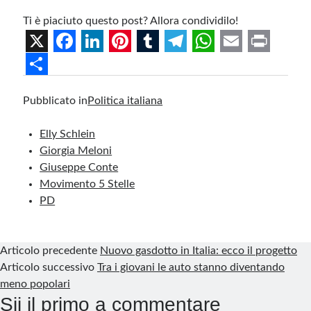
Ti è piaciuto questo post? Allora condividilo!
X
F
L
P
T
T
W
E
P
a
i
i
u
e
h
m
r
S
Pubblicato in
Politica italiana
c
n
n
m
l
a
a
i
h
e
k
t
b
e
t
i
n
a
Elly Schlein
b
e
e
l
g
s
l
t
r
Giorgia Meloni
Giuseppe Conte
o
d
r
r
r
A
e
Movimento 5 Stelle
o
I
e
a
p
PD
k
n
s
m
p
t
Articolo precedente
Nuovo gasdotto in Italia: ecco il progetto
Articolo successivo
Tra i giovani le auto stanno diventando
meno popolari
Sii il primo a commentare