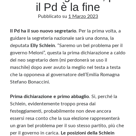
il Pd è la fine
Pubblicato su
1 Marzo 2023
Archivio
Archivi
Il Pd ha il suo nuovo segretario
. Per la prima volta, a
guidare la segreteria nazionale sarà una donna, la
deputata
Elly Schlein
. “Saremo un bel problema per il
Categorie
governo Meloni”, questa la prima dichiarazione a caldo
Categorie
del neo segretario dem (mi perdonerà se uso il
maschile) dopo aver avuto la meglio nel testa a testa
che la opponeva al governatore dell’Emilia Romagna
Stefano Bonaccini.
Questo blog non rappresenta una testata giornalistica, in quanto viene aggiornato
senza alcuna periodicità. Non può pertanto considerarsi un prodotto editoriale ai
sensi della legge n· 62 del 7.03.2001. L’autore non è responsabile di quanto
Prima dichiarazione e primo abbaglio
. Si, perché la
pubblicato dai lettori nei commenti ai vari post. Saranno comunque cancellati quelli
Schlein, evidentemente troppo presa dai
ritenuti offensivi o lesivi dell’immagine o dell’onorabilità di terzi, di genere spam,
razzisti o che contengano dati personali non conformi al rispetto delle norme sulla
festeggiamenti, probabilmente non deve ancora
privacy. Alcune immagini inserite in questo blog sono tratte da Internet e, pertanto,
considerate di pubblico dominio. Qualora la loro pubblicazione violasse eventuali
essersi resa conto che la sua elezione rappresenterà
diritti d’autore, vi invito a comunicarlo via e-mail a info[at]dinovalle.it e saranno
immediatamente rimosse. L’autore del blog non è responsabile dei siti collegati
un gran bel problema per il suo stesso partito, più che
tramite link né del loro contenuto, che può essere soggetto a variazioni nel tempo.
per il governo in carica.
Le posizioni della Schlein