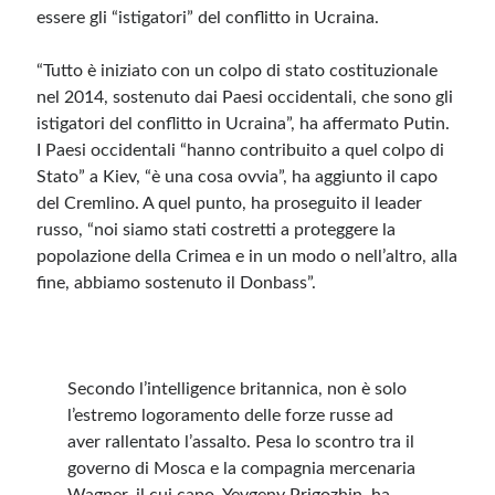
essere gli “istigatori” del conflitto in Ucraina.
Meta
“Tutto è iniziato con un colpo di stato costituzionale
Accedi
nel 2014, sostenuto dai Paesi occidentali, che sono gli
Feed dei contenuti
istigatori del conflitto in Ucraina”, ha affermato Putin.
Feed dei commenti
I Paesi occidentali “hanno contribuito a quel colpo di
WordPress.org
Stato” a Kiev, “è una cosa ovvia”, ha aggiunto il capo
del Cremlino. A quel punto, ha proseguito il leader
russo, “noi siamo stati costretti a proteggere la
popolazione della Crimea e in un modo o nell’altro, alla
fine, abbiamo sostenuto il Donbass”.
Secondo l’intelligence britannica, non è solo
l’estremo logoramento delle forze russe ad
aver rallentato l’assalto. Pesa lo scontro tra il
governo di Mosca e la compagnia mercenaria