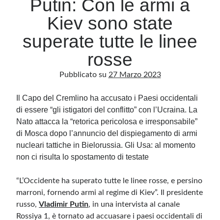
Putin: Con le armi a
Kiev sono state
Archivio
superate tutte le linee
Archivi
rosse
Pubblicato su
27 Marzo 2023
Categorie
Categorie
Il Capo del Cremlino ha accusato i Paesi occidentali
di essere “gli istigatori del conflitto” con l’Ucraina. La
Nato attacca la “retorica pericolosa e irresponsabile”
di Mosca dopo l’annuncio del dispiegamento di armi
Questo blog non rappresenta una testata giornalistica, in quanto viene aggiornato
nucleari tattiche in Bielorussia. Gli Usa: al momento
senza alcuna periodicità. Non può pertanto considerarsi un prodotto editoriale ai
sensi della legge n· 62 del 7.03.2001. L’autore non è responsabile di quanto
non ci risulta lo spostamento di testate
pubblicato dai lettori nei commenti ai vari post. Saranno comunque cancellati quelli
ritenuti offensivi o lesivi dell’immagine o dell’onorabilità di terzi, di genere spam,
razzisti o che contengano dati personali non conformi al rispetto delle norme sulla
“L’Occidente ha superato tutte le linee rosse, e persino
privacy. Alcune immagini inserite in questo blog sono tratte da Internet e, pertanto,
considerate di pubblico dominio. Qualora la loro pubblicazione violasse eventuali
marroni, fornendo armi al regime di Kiev”. Il presidente
diritti d’autore, vi invito a comunicarlo via e-mail a info[at]dinovalle.it e saranno
immediatamente rimosse. L’autore del blog non è responsabile dei siti collegati
russo,
Vladimir Putin
, in una intervista al canale
tramite link né del loro contenuto, che può essere soggetto a variazioni nel tempo.
Rossiya 1, è tornato ad accuasare i paesi occidentali di