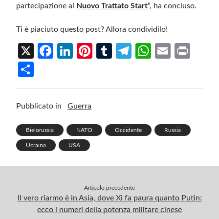
partecipazione al
Nuovo Trattato Start
“, ha concluso.
Ti è piaciuto questo post? Allora condividilo!
X
Fa
Li
Pi
T
Te
W
E
Pr
ce
n
nt
u
le
h
m
in
S
b
ke
er
m
gr
at
ail
t
h
o
dI
es
bl
a
s
ar
Pubblicato in
Guerra
o
n
t
r
m
A
e
k
p
Bielorussia
NATO
Occidente
Russia
p
Ucraina
USA
Articolo precedente
Il vero riarmo è in Asia, dove Xi fa paura quanto Putin:
ecco i numeri della potenza militare cinese