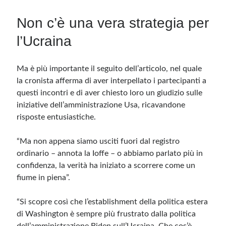
Non c’è una vera strategia per
Meta
l’Ucraina
Accedi
Feed dei contenuti
Feed dei commenti
Ma è più importante il seguito dell’articolo, nel quale
WordPress.org
la cronista afferma di aver interpellato i partecipanti a
questi incontri e di aver chiesto loro un giudizio sulle
iniziative dell’amministrazione Usa, ricavandone
risposte entusiastiche.
“Ma non appena siamo usciti fuori dal registro
ordinario – annota la Ioffe – o abbiamo parlato più in
confidenza, la verità ha iniziato a scorrere come un
fiume in piena”.
“Si scopre così che l’establishment della politica estera
di Washington è sempre più frustrato dalla politica