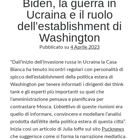
Biden, la guerra in
Ucraina e il ruolo
Archivio
dell’establishment di
Archivi
Washington
Pubblicato su
4 Aprile 2023
Categorie
Categorie
“Dall’inizio dell’invasione russa in Ucraina la Casa
Bianca ha tenuto incontri regolari con personalità di
spicco dell’establishment della politica estera di
Washington per tenere informati i dirigenti dei think
Questo blog non rappresenta una testata giornalistica, in quanto viene aggiornato
tank e gli esperti più importanti su quel che
senza alcuna periodicità. Non può pertanto considerarsi un prodotto editoriale ai
sensi della legge n· 62 del 7.03.2001. L’autore non è responsabile di quanto
l’amministrazione pensava e pianificava per
pubblicato dai lettori nei commenti ai vari post. Saranno comunque cancellati quelli
ritenuti offensivi o lesivi dell’immagine o dell’onorabilità di terzi, di genere spam,
contrastare Mosca. L’obiettivo di queste riunioni era
razzisti o che contengano dati personali non conformi al rispetto delle norme sulla
quello di informare, convincere e modellare l’analisi
privacy. Alcune immagini inserite in questo blog sono tratte da Internet e, pertanto,
considerate di pubblico dominio. Qualora la loro pubblicazione violasse eventuali
prodotta dall’élite della politica estera di questa città”.
diritti d’autore, vi invito a comunicarlo via e-mail a info[at]dinovalle.it e saranno
immediatamente rimosse. L’autore del blog non è responsabile dei siti collegati
Inizia così un articolo di Julia Ioffe sul sito
Pucknews
tramite link né del loro contenuto, che può essere soggetto a variazioni nel tempo.
che suggerisce come si forma la narrazione mediatica.