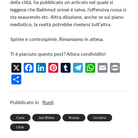
della città, ha pubblicato un articolo nel quale si
leggeva che Bakhmut ormai è salva, l’offensiva russa si
sta esaurendo etc. Altra dilazione, anche se sul piano
mediatico, la realtà potrebbe rivelarsi tutt’altra.
Spinte e controspinte. Rimaniamo in attesa.
Ti è piaciuto questo post? Allora condividilo!
X
Fa
Li
Pi
T
Te
W
E
Pr
ce
n
nt
u
le
h
m
in
S
b
ke
er
m
gr
at
ail
t
h
o
dI
es
bl
a
s
ar
Pubblicato in
Ruoli
o
n
t
r
m
A
e
k
p
Caos
Joe Biden
Russia
Ucraina
p
USA