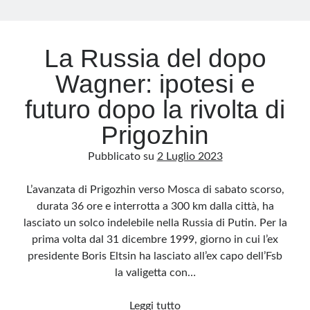
Archivio
La Russia del dopo
Archivi
Wagner: ipotesi e
futuro dopo la rivolta di
Categorie
Prigozhin
Categorie
Pubblicato su
2 Luglio 2023
L’avanzata di Prigozhin verso Mosca di sabato scorso,
Questo blog non rappresenta una testata giornalistica, in quanto viene aggiornato
durata 36 ore e interrotta a 300 km dalla città, ha
senza alcuna periodicità. Non può pertanto considerarsi un prodotto editoriale ai
sensi della legge n· 62 del 7.03.2001. L’autore non è responsabile di quanto
lasciato un solco indelebile nella Russia di Putin. Per la
pubblicato dai lettori nei commenti ai vari post. Saranno comunque cancellati quelli
ritenuti offensivi o lesivi dell’immagine o dell’onorabilità di terzi, di genere spam,
prima volta dal 31 dicembre 1999, giorno in cui l’ex
razzisti o che contengano dati personali non conformi al rispetto delle norme sulla
privacy. Alcune immagini inserite in questo blog sono tratte da Internet e, pertanto,
presidente Boris Eltsin ha lasciato all’ex capo dell’Fsb
considerate di pubblico dominio. Qualora la loro pubblicazione violasse eventuali
diritti d’autore, vi invito a comunicarlo via e-mail a info[at]dinovalle.it e saranno
la valigetta con…
immediatamente rimosse. L’autore del blog non è responsabile dei siti collegati
tramite link né del loro contenuto, che può essere soggetto a variazioni nel tempo.
La
Leggi tutto