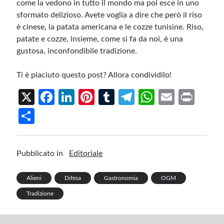
come la vedono in tutto il mondo ma poi esce in uno
sformato delizioso. Avete voglia a dire che però il riso
è cinese, la patata americana e le cozze tunisine. Riso,
patate e cozze, insieme, come si fa da noi, è una
gustosa, inconfondibile tradizione.
Ti è piaciuto questo post? Allora condividilo!
X
Fa
Li
Pi
T
Te
W
E
Pr
ce
n
nt
u
le
h
m
in
S
b
ke
er
m
gr
at
ail
t
h
o
dI
es
bl
a
s
ar
Pubblicato in
Editoriale
o
n
t
r
m
A
e
k
p
Alieni
Difesa
Gastronomia
OGM
p
Tradizione