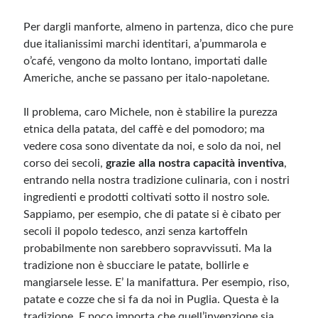
Per dargli manforte, almeno in partenza, dico che pure
Meta
due italianissimi marchi identitari, a’pummarola e
o’café, vengono da molto lontano, importati dalle
Accedi
Americhe, anche se passano per italo-napoletane.
Feed dei contenuti
Feed dei commenti
Il problema, caro Michele, non è stabilire la purezza
WordPress.org
etnica della patata, del caffè e del pomodoro; ma
vedere cosa sono diventate da noi, e solo da noi, nel
corso dei secoli,
grazie alla nostra capacità inventiva
,
entrando nella nostra tradizione culinaria, con i nostri
ingredienti e prodotti coltivati sotto il nostro sole.
Sappiamo, per esempio, che di patate si è cibato per
secoli il popolo tedesco, anzi senza kartoffeln
probabilmente non sarebbero sopravvissuti. Ma la
tradizione non è sbucciare le patate, bollirle e
mangiarsele lesse. E’ la manifattura. Per esempio, riso,
patate e cozze che si fa da noi in Puglia. Questa è la
tradizione. E poco importa che quell’invenzione sia