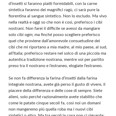
d’insetti si faranno piatti formidabili, con la carne
sintetica faranno dei magnifici ragù, ci sarà pure la
fiorentina al sangue sintetico. Non lo escludo. Ma vivo
nella realtà e oggi so che non è così, preferisco i cibi
nostrani. Non farei il difficile se avessi da mangiare
solo cibi ogm; ma finché posso scegliere preferisco
quel che proviene dall’amorevole consuetudine dei
cibi che mi riportano a mia madre, al mio paese, al sud,
all’Italia; preferisco restare nel solco di una piccola ma
autentica tradizione nostrana, mentre voi per partito
preso tra il nostrano e l’estraneo, elogiate l’estraneo.
Se non fa differenza la farina d’insetti dalla farina
integrale nostrana, avete già perso il gusto di vivere, il
piacere della differenza e delle cose di sempre. Siete
alieni, solo perché razionalmente avete stabilito che
come le patate cinque secoli fa, così noi un domani
non mangeremo più quella roba ma i nuovi cibi
sintetici o altro. Ma tra secoli la cosa non ci riguarda;