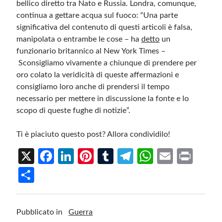
bellico diretto tra Nato e Russia. Londra, comunque,
continua a gettare acqua sul fuoco: “Una parte
significativa del contenuto di questi articoli è falsa,
manipolata o entrambe le cose – ha
detto
un
funzionario britannico al New York Times –
Sconsigliamo vivamente a chiunque di prendere per
oro colato la veridicità di queste affermazioni e
consigliamo loro anche di prendersi il tempo
necessario per mettere in discussione la fonte e lo
scopo di queste fughe di notizie”.
Ti è piaciuto questo post? Allora condividilo!
X
Fa
Li
Pi
T
Te
W
E
Pr
ce
n
nt
u
le
h
m
in
S
b
ke
er
m
gr
at
ail
t
h
o
dI
es
bl
a
s
ar
Pubblicato in
Guerra
o
n
t
r
m
A