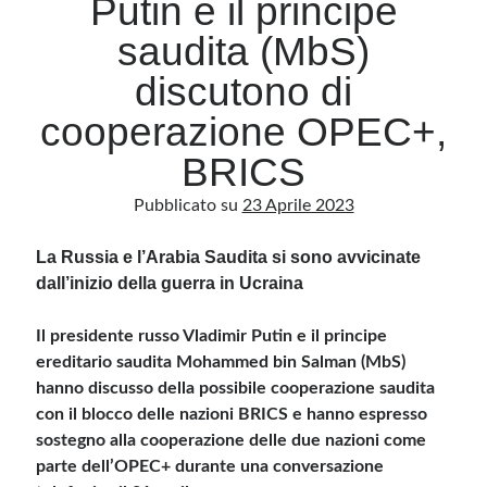
Putin e il principe
saudita (MbS)
Archivio
discutono di
Archivi
cooperazione OPEC+,
BRICS
Categorie
Pubblicato su
23 Aprile 2023
Categorie
La Russia e l’Arabia Saudita si sono avvicinate
dall’inizio della guerra in Ucraina
Questo blog non rappresenta una testata giornalistica, in quanto viene aggiornato
senza alcuna periodicità. Non può pertanto considerarsi un prodotto editoriale ai
Il presidente russo Vladimir Putin e il principe
sensi della legge n· 62 del 7.03.2001. L’autore non è responsabile di quanto
pubblicato dai lettori nei commenti ai vari post. Saranno comunque cancellati quelli
ereditario saudita Mohammed bin Salman (MbS)
ritenuti offensivi o lesivi dell’immagine o dell’onorabilità di terzi, di genere spam,
razzisti o che contengano dati personali non conformi al rispetto delle norme sulla
hanno discusso della possibile cooperazione saudita
privacy. Alcune immagini inserite in questo blog sono tratte da Internet e, pertanto,
con il blocco delle nazioni BRICS e hanno espresso
considerate di pubblico dominio. Qualora la loro pubblicazione violasse eventuali
diritti d’autore, vi invito a comunicarlo via e-mail a info[at]dinovalle.it e saranno
sostegno alla cooperazione delle due nazioni come
immediatamente rimosse. L’autore del blog non è responsabile dei siti collegati
tramite link né del loro contenuto, che può essere soggetto a variazioni nel tempo.
parte dell’OPEC+ durante una conversazione