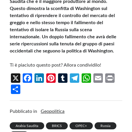
Saudita che è il maggiore produttore al mondo.
Questo dimostra la sconfitta di Washington sul
tentativo di riprendere il controllo del mercato del
greggio e nello stesso tempo il fallimento del
tentativo di isolare la Russia sulla scena
internazionale. Un doppio fallimento che avrà delle
serie ripercussioni sulla tenuta del gruppo di paesi
occidentali che seguono la politica di Washington.
Ti è piaciuto questo post? Allora condividilo!
X
Fa
Li
Pi
T
Te
W
E
Pr
ce
n
nt
u
le
h
m
in
S
b
ke
er
m
gr
at
ail
t
h
o
dI
es
bl
a
s
ar
Pubblicato in
Geopolitica
o
n
t
r
m
A
e
k
p
Arabia Saudita
BRICS
OPEC+
Russia