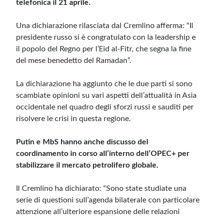
telefonica il 21 aprile.
Meta
Una dichiarazione rilasciata dal Cremlino afferma: “Il
presidente russo si è congratulato con la leadership e
Accedi
il popolo del Regno per l’Eid al-Fitr, che segna la fine
Feed dei contenuti
del mese benedetto del Ramadan”.
Feed dei commenti
WordPress.org
La dichiarazione ha aggiunto che le due parti si sono
scambiate opinioni su vari aspetti dell’attualità in Asia
occidentale nel quadro degli sforzi russi e sauditi per
risolvere le crisi in questa regione.
Putin e MbS hanno anche discusso del
coordinamento in corso all’interno dell’OPEC+ per
stabilizzare il mercato petrolifero globale.
Il Cremlino ha dichiarato: “Sono state studiate una
serie di questioni sull’agenda bilaterale con particolare
attenzione all’ulteriore espansione delle relazioni