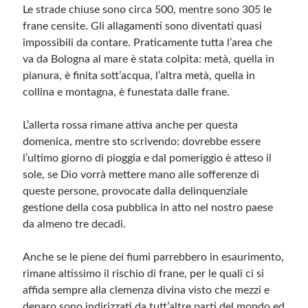
Le strade chiuse sono circa 500, mentre sono 305 le
frane censite. Gli allagamenti sono diventati quasi
Meta
impossibili da contare. Praticamente tutta l’area che
va da Bologna al mare è stata colpita: metà, quella in
Accedi
pianura, è finita sott’acqua, l’altra metà, quella in
Feed dei contenuti
collina e montagna, è funestata dalle frane.
Feed dei commenti
WordPress.org
L’allerta rossa rimane attiva anche per questa
domenica, mentre sto scrivendo: dovrebbe essere
l’ultimo giorno di pioggia e dal pomeriggio è atteso il
sole, se Dio vorrà mettere mano alle sofferenze di
queste persone, provocate dalla delinquenziale
gestione della cosa pubblica in atto nel nostro paese
da almeno tre decadi.
Anche se le piene dei fiumi parrebbero in esaurimento,
rimane altissimo il rischio di frane, per le quali ci si
affida sempre alla clemenza divina visto che mezzi e
denaro sono indirizzati da tutt’altre parti del mondo ed