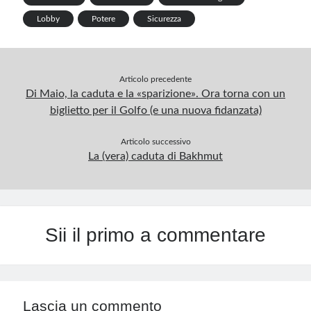
p
Lobby
Potere
Sicurezza
Articolo precedente
Di Maio, la caduta e la «sparizione». Ora torna con un
biglietto per il Golfo (e una nuova fidanzata)
Articolo successivo
La (vera) caduta di Bakhmut
Sii il primo a commentare
Lascia un commento