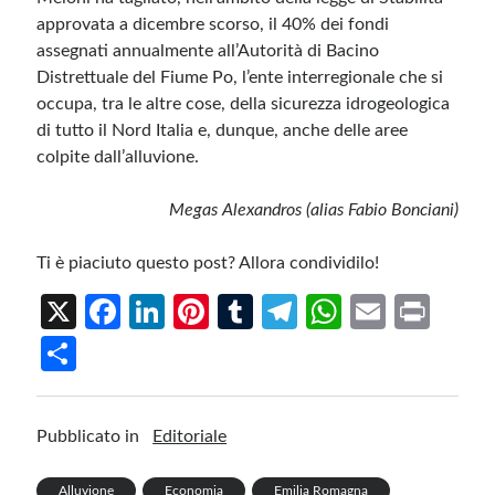
approvata a dicembre scorso, il 40% dei fondi
assegnati annualmente all’Autorità di Bacino
Distrettuale del Fiume Po, l’ente interregionale che si
occupa, tra le altre cose, della sicurezza idrogeologica
di tutto il Nord Italia e, dunque, anche delle aree
colpite dall’alluvione.
Megas Alexandros (alias Fabio Bonciani)
Ti è piaciuto questo post? Allora condividilo!
X
Fa
Li
Pi
T
Te
W
E
Pr
ce
n
nt
u
le
h
m
in
S
b
ke
er
m
gr
at
ail
t
h
o
dI
es
bl
a
s
ar
Pubblicato in
Editoriale
o
n
t
r
m
A
e
k
p
Alluvione
Economia
Emilia Romagna