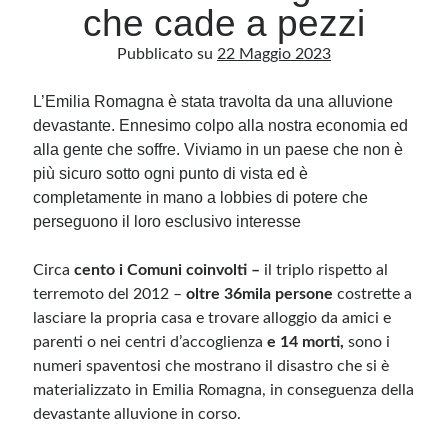
che cade a pezzi
Pubblicato su
22 Maggio 2023
Archivio
Archivi
L’Emilia Romagna è stata travolta da una alluvione
devastante. Ennesimo colpo alla nostra economia ed
alla gente che soffre. Viviamo in un paese che non è
Categorie
più sicuro sotto ogni punto di vista ed è
Categorie
completamente in mano a lobbies di potere che
perseguono il loro esclusivo interesse
Circa
cento i Comuni coinvolti –
il triplo rispetto al
Questo blog non rappresenta una testata giornalistica, in quanto viene aggiornato
terremoto del 2012 –
oltre 36mila persone
costrette a
senza alcuna periodicità. Non può pertanto considerarsi un prodotto editoriale ai
sensi della legge n· 62 del 7.03.2001. L’autore non è responsabile di quanto
lasciare la propria casa e trovare alloggio da amici e
pubblicato dai lettori nei commenti ai vari post. Saranno comunque cancellati quelli
parenti o nei centri d’accoglienza
ritenuti offensivi o lesivi dell’immagine o dell’onorabilità di terzi, di genere spam,
e 14 morti,
sono i
razzisti o che contengano dati personali non conformi al rispetto delle norme sulla
numeri spaventosi che mostrano il disastro che si è
privacy. Alcune immagini inserite in questo blog sono tratte da Internet e, pertanto,
considerate di pubblico dominio. Qualora la loro pubblicazione violasse eventuali
materializzato in Emilia Romagna, in conseguenza della
diritti d’autore, vi invito a comunicarlo via e-mail a info[at]dinovalle.it e saranno
immediatamente rimosse. L’autore del blog non è responsabile dei siti collegati
devastante alluvione in corso.
tramite link né del loro contenuto, che può essere soggetto a variazioni nel tempo.