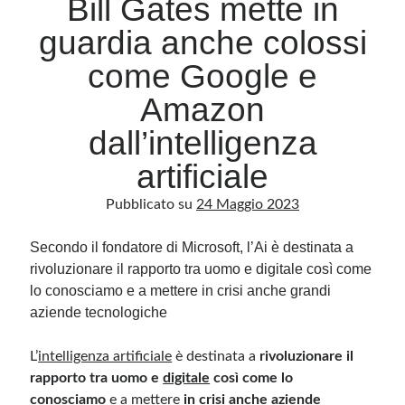
Bill Gates mette in
guardia anche colossi
Archivio
come Google e
Archivi
Amazon
dall’intelligenza
Categorie
artificiale
Categorie
Pubblicato su
24 Maggio 2023
Secondo il fondatore di Microsoft, l’Ai è destinata a
Questo blog non rappresenta una testata giornalistica, in quanto viene aggiornato
rivoluzionare il rapporto tra uomo e digitale così come
senza alcuna periodicità. Non può pertanto considerarsi un prodotto editoriale ai
sensi della legge n· 62 del 7.03.2001. L’autore non è responsabile di quanto
lo conosciamo e a mettere in crisi anche grandi
pubblicato dai lettori nei commenti ai vari post. Saranno comunque cancellati quelli
ritenuti offensivi o lesivi dell’immagine o dell’onorabilità di terzi, di genere spam,
aziende tecnologiche
razzisti o che contengano dati personali non conformi al rispetto delle norme sulla
privacy. Alcune immagini inserite in questo blog sono tratte da Internet e, pertanto,
considerate di pubblico dominio. Qualora la loro pubblicazione violasse eventuali
L’
diritti d’autore, vi invito a comunicarlo via e-mail a info[at]dinovalle.it e saranno
intelligenza artificiale
è destinata a
rivoluzionare il
immediatamente rimosse. L’autore del blog non è responsabile dei siti collegati
rapporto tra uomo e
digitale
così come lo
tramite link né del loro contenuto, che può essere soggetto a variazioni nel tempo.
conosciamo
e a mettere
in crisi anche aziende