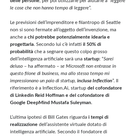
delle persone
, per poi utilizzarle per aiutarle a “
leggere
le cose che non hanno tempo di leggere
”.
Le previsioni dell’imprenditore e filantropo di Seattle
non si sono fermate all’oggetto dell’invenzione, ma
anche a
chi potrebbe potenzialmente idearla e
progettarla
. Secondo lui c’è infatti
il 50% di
probabilità
che a segnare questo colpo grosso
dell’intelligenza artificiale sarà una
startup
: “
Sarei
deluso
– ha affermato –
se Microsoft non entrasse in
questo filone di business, ma allo stesso tempo mi
impressionano un paio di startup,
inclusa Inflection
”. Il
riferimento è a
Inflection.Ai
, startup
del cofondatore
di Linkedin Reid Hoffman e del cofondatore di
Google DeepMind Mustafa Suleyman
.
L’ultima ipotesi di Bill Gates riguarda
i tempi di
realizzazione
dell’assistente virtuale dotato di
intelligenza artificiale. Secondo il fondatore di