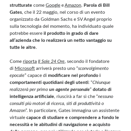
strutturate
come
Google
e
Amazon
.
Parola di Bill
Gates
, che il 22 maggio, nel corso di un evento
Meta
organizzato da Goldman Sachs e SV Angel proprio
Accedi
sulla tecnologia del momento, ha individuato quale
Feed dei contenuti
potrebbe essere
il prodotto in grado di dare
Feed dei commenti
all’azienda che lo realizzerà un netto vantaggio su
WordPress.org
tutte le altre
.
Come
riporta
Il Sole 24 Ore
, secondo il fondatore
di
Microsoft
arriverà presto uno “
sconvolgimento
epocale
” capace di
modificare nel profondo i
comportamenti quotidiani degli utenti
: “
Chiunque
realizzerà per primo
un agente personale
”
dotato di
intelligenza artificiale
, riuscirà a far sì che “
nessuno
consulti più motori di ricerca, siti di produttività o
Amazon
”. In particolare, Gates immagina un assistente
virtuale
capace di studiare e comprendere a fondo le
necessità e le abitudini di navigazione e acquisto