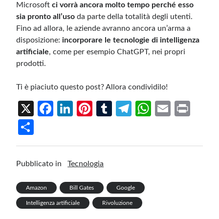
Microsoft
ci vorrà ancora molto tempo perché esso
sia pronto all’uso
da parte della totalità degli utenti.
Fino ad allora, le aziende avranno ancora un’arma a
disposizione:
incorporare le tecnologie di intelligenza
artificiale
, come per esempio ChatGPT, nei propri
prodotti.
Ti è piaciuto questo post? Allora condividilo!
X
Fa
Li
Pi
T
Te
W
E
Pr
ce
n
nt
u
le
h
m
in
S
b
ke
er
m
gr
at
ail
t
h
o
dI
es
bl
a
s
ar
Pubblicato in
Tecnologia
o
n
t
r
m
A
e
k
p
Amazon
Bill Gates
Google
p
Intelligenza artificiale
Rivoluzione