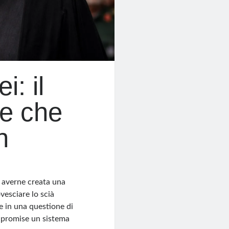
: il
me che
n
i averne creata una
vesciare lo scià
 in una questione di
i promise un sistema