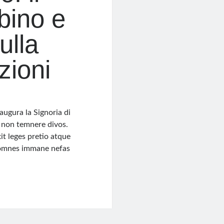
bino e
ulla
zioni
augura la Signoria di
et non temnere divos.
t leges pretio atque
i omnes immane nefas