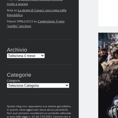
invito a sparare
Anja
su
La strage di Capaci: una crepa nella
Repubblica
Mauro SPALLUCCI
su
L’astensione: il vero
“partito” vincitore
Archivio
Archivi
Categorie
Categorie
Questo blog non rappresenta una testata giornalistica,
in quanto viene aggiornato senza alcuna periodicità.
Non può pertanto considerarsi un prodotto editoriale
ai sensi della legge n· 62 del 7.03.2001. L’autore non è