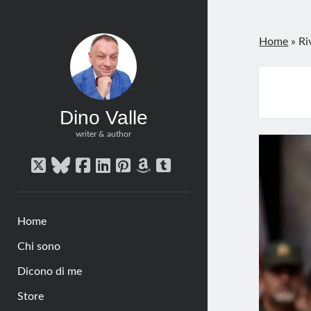
Home
»
Ri
Dino Valle
writer & author
twitter
bluesky
facebook
linkedin
pinterest
amazon
tumblr
Home
Chi sono
Dicono di me
Store