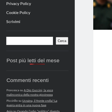
Privacy Policy
Cookie Policy
Scrivimi
Barra
Cerca
Cerca
laterale
Post più letti del mese
Commenti recenti
Frsncesca
su
A Dio Guccini, la voce
malinconica della nostra giovinezza
Piccirillo
su
Ucraina, il fronte crolla? La
guerra entra in una nuova fase
Anja
su
Quando l’odio “politico” diventa