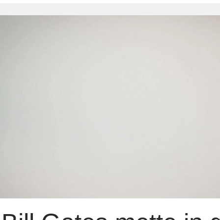
della
violenza
dietro
le
sbarre?