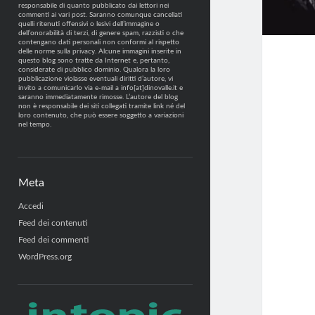
responsabile di quanto pubblicato dai lettori nei
commenti ai vari post. Saranno comunque cancellati
quelli ritenuti offensivi o lesivi dell’immagine o
dell’onorabilità di terzi, di genere spam, razzisti o che
contengano dati personali non conformi al rispetto
delle norme sulla privacy. Alcune immagini inserite in
questo blog sono tratte da Internet e, pertanto,
considerate di pubblico dominio. Qualora la loro
pubblicazione violasse eventuali diritti d’autore, vi
invito a comunicarlo via e-mail a info[at]dinovalle.it e
saranno immediatamente rimosse. L’autore del blog
non è responsabile dei siti collegati tramite link né del
loro contenuto, che può essere soggetto a variazioni
nel tempo.
Meta
Accedi
Feed dei contenuti
Feed dei commenti
WordPress.org