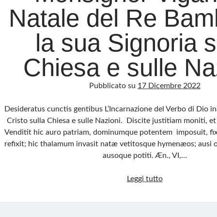
Natale del Re Bam
la sua Signoria s
Chiesa e sulle Na
Pubblicato su
17 Dicembre 2022
Desideratus cunctis gentibus L’Incarnazione del Verbo di Dio in
Cristo sulla Chiesa e sulle Nazioni. Discite justitiam moniti, 
Venditit hic auro patriam, dominumque potentem imposuit, fixi
refixit; hic thalamum invasit natæ vetitosque hymenæos; aus
ausoque potiti. Æn., VI,…
Monsignor
Leggi tutto
Viganò:
il
Natale