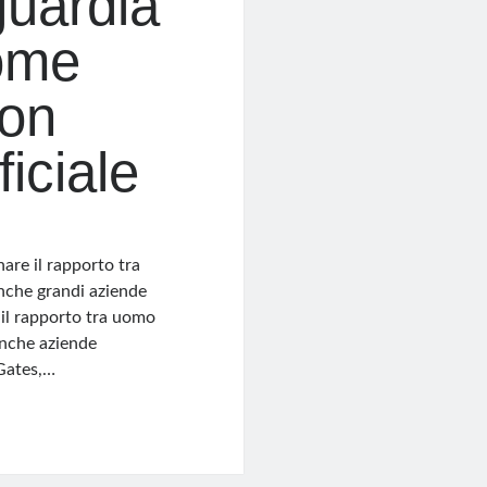
guardia
ome
on
ficiale
nare il rapporto tra
anche grandi aziende
e il rapporto tra uomo
anche aziende
 Gates,…