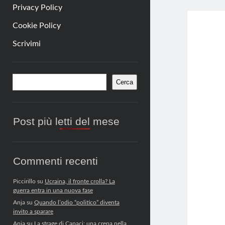
Privacy Policy
Cookie Policy
Scrivimi
Barra
Cerca
Cerca
laterale
Post più letti del mese
Commenti recenti
Piccirillo
su
Ucraina, il fronte crolla? La
guerra entra in una nuova fase
Anja
su
Quando l’odio “politico” diventa
invito a sparare
Anja
su
La strage di Capaci: una crepa nella