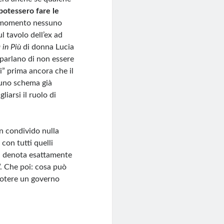
 potessero fare le
al momento nessuno
l tavolo dell’ex ad
 in Più
di donna Lucia
aparlano di non essere
ci” prima ancora che il
 uno schema già
iarsi il ruolo di
n condivido nulla
 con tutti quelli
non denota esattamente
”. Che poi: cosa può
 potere un governo