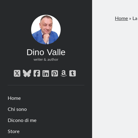
Home
»
La
Dino Valle
writer & author
twitter
bluesky
facebook
linkedin
pinterest
amazon
tumblr
Home
Chi sono
Dicono di me
Store