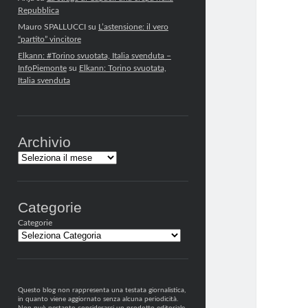
Repubblica
Mauro SPALLUCCI
su
L’astensione: il vero
“partito” vincitore
Elkann: #Torino svuotata, Italia svenduta –
InfoPiemonte
su
Elkann: Torino svuotata,
Italia svenduta
Archivio
Archivi
Categorie
Categorie
Questo blog non rappresenta una testata giornalistica,
in quanto viene aggiornato senza alcuna periodicità.