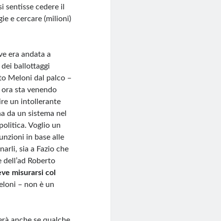
 si sentisse cedere il
ie e cercare (milioni)
ve era andata a
 dei ballottaggi
tto Meloni dal palco –
 ora sta venendo
ire un intollerante
ana da un sistema nel
politica. Voglio un
unzioni in base alle
arli, sia a Fazio che
e dell’ad Roberto
ve misurarsi col
eloni – non è un
verà anche se qualche