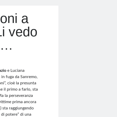
oni a
Li vedo
é…
azio
e Luciana
 in fuga da Sanremo,
oni”, cioè la presunta
 il primo a farlo, sta
 Ma la perseveranza
 vittime prima ancora
) sta raggiungendo
 di potere” di una