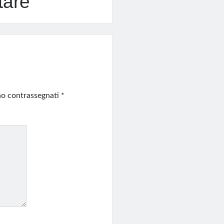
tare
ono contrassegnati
*