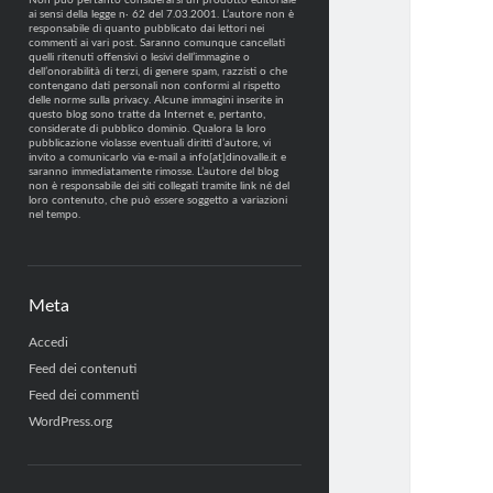
Non può pertanto considerarsi un prodotto editoriale
ai sensi della legge n· 62 del 7.03.2001. L’autore non è
responsabile di quanto pubblicato dai lettori nei
commenti ai vari post. Saranno comunque cancellati
quelli ritenuti offensivi o lesivi dell’immagine o
dell’onorabilità di terzi, di genere spam, razzisti o che
contengano dati personali non conformi al rispetto
delle norme sulla privacy. Alcune immagini inserite in
questo blog sono tratte da Internet e, pertanto,
considerate di pubblico dominio. Qualora la loro
pubblicazione violasse eventuali diritti d’autore, vi
invito a comunicarlo via e-mail a info[at]dinovalle.it e
saranno immediatamente rimosse. L’autore del blog
non è responsabile dei siti collegati tramite link né del
loro contenuto, che può essere soggetto a variazioni
nel tempo.
Meta
Accedi
Feed dei contenuti
Feed dei commenti
WordPress.org