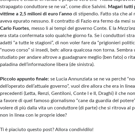
strapagato conduttore se ne va”, come dice Salvini.
Magari tutti
vittime a 2,5 milioni di euro l’anno
di stipendio. Fatto sta che 
aveva epurato nessuno. Il contratto di Fazio era fermo da mesi su
Carlo Fuortes
, messo lì ai tempi del governo Conte. E la
Mezz’ora
era stata confermata solo qualche giorno fa. Se i conduttori str
adatti “a tutte le stagioni”, di non voler fare da “prigionieri politi
“nuovo corso” si insedi, beh: allora qualcosa non torna. Sembra
studiato per andare altrove a guadagnare meglio (ben fato) o ritagl
paladina dell’informazione libera (de sinistra).
Piccolo appunto finale:
se Lucia Annunziata se ne va perché “no
dell’operato dell’attuale governo”, vuol dire allora che era in linea
precedenti (Letta, Renzi, Gentiloni, Conte I e II, Draghi) il che 
a favore di quel famoso giornalismo “cane da guardia del potere
volere di più dalla vita un conduttore (di parte) che si ritrova al
non in linea con le proprie idee?
Ti è piaciuto questo post? Allora condividilo!