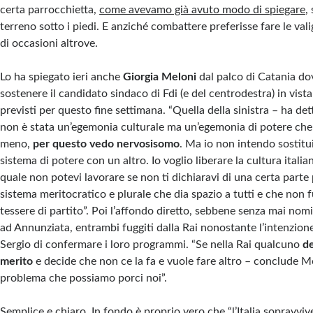
certa parrocchietta,
come avevamo già avuto modo di spiegare
,
terreno sotto i piedi. E anziché combattere preferisse fare le valig
di occasioni altrove.
Lo ha spiegato ieri anche
Giorgia Meloni
dal palco di Catania do
sostenere il candidato sindaco di Fdi (e del centrodestra) in vista
previsti per questo fine settimana. “Quella della sinistra – ha de
non è stata un’egemonia culturale ma un’egemonia di potere che
meno,
per questo vedo nervosisomo
. Ma io non intendo sostitu
sistema di potere con un altro. Io voglio liberare la cultura itali
quale non potevi lavorare se non ti dichiaravi di una certa parte 
sistema meritocratico e plurale che dia spazio a tutti e che non f
tessere di partito”. Poi l’affondo diretto, sebbene senza mai nomin
ad Annunziata, entrambi fuggiti dalla Rai nonostante l’intenzion
Sergio di confermare i loro programmi. “Se nella Rai qualcuno
de
merito
e decide che non ce la fa e vuole fare altro – conclude M
problema che possiamo porci noi”.
Semplice e chiaro. In fondo è proprio vero che “l’Italia sopravvi