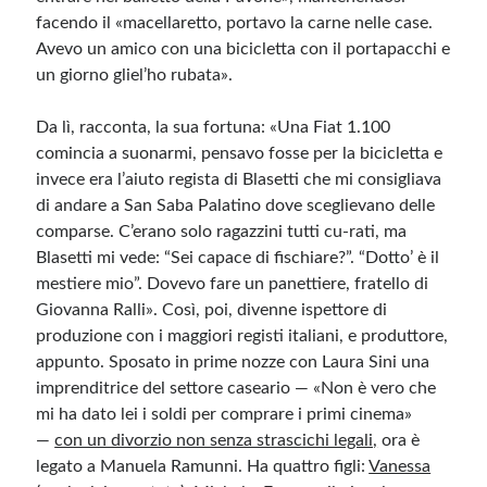
facendo il «macellaretto, portavo la carne nelle case.
Avevo un amico con una bicicletta con il portapacchi e
un giorno gliel’ho rubata».
Da lì, racconta, la sua fortuna: «Una Fiat 1.100
comincia a suonarmi, pensavo fosse per la bicicletta e
invece era l’aiuto regista di Blasetti che mi consigliava
di andare a San Saba Palatino dove sceglievano delle
comparse. C’erano solo ragazzini tutti cu-rati, ma
Blasetti mi vede: “Sei capace di fischiare?”. “Dotto’ è il
mestiere mio”. Dovevo fare un panettiere, fratello di
Giovanna Ralli». Così, poi, divenne ispettore di
produzione con i maggiori registi italiani, e produttore,
appunto. Sposato in prime nozze con Laura Sini una
imprenditrice del settore caseario — «Non è vero che
mi ha dato lei i soldi per comprare i primi cinema»
—
con un divorzio non senza strascichi legali,
ora è
legato a Manuela Ramunni. Ha quattro figli:
Vanessa