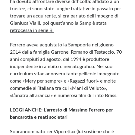
ha dovuto affrontare diverse difficoltà: affidato a un
trustee, ci sono state lunghe trattative in passato per
Meta
trovare un acquirente, si era parlato dell’impegno di
Gianluca Vialli, poi quest’anno
la Samp è stata
Accedi
retrocessa in serie B.
Feed dei contenuti
Feed dei commenti
Ferrero
aveva acquistato la Sampdoria nel giugno
WordPress.org
2014 dalla famiglia Garrone
. Romano di Testaccio, 70
anni compiuti ad agosto, dal 1994 è produttore
indipendente in ambito cinematografico. Nel suo
curriculum vitae annovera tante pellicole impegnate
come «Mery per sempre» e «Ragazzi fuori» e molte
commedie all’italiana tra cui «Mani di Velluto»,
«L’anatra all’arancia» e numerosi film di Tinto Brass.
LEGGI ANCHE:
L’arresto di Massimo Ferrero per
bancarotta e reati societari
Soprannominato «er Viperetta» (lui sostiene che è