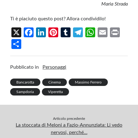
Maria Strada
Ti è piaciuto questo post? Allora condividilo!
X
Fa
Li
Pi
T
Te
W
E
Pr
ce
n
nt
u
le
h
m
in
S
b
ke
er
m
gr
at
ail
t
h
o
dI
es
bl
a
s
ar
Pubblicato in
Personaggi
o
n
t
r
m
A
e
k
p
Bancarotta
Cinema
Massimo Ferrero
p
Sampdoria
Viperetta
Articolo precedente
La stoccata di Meloni a Fazio-Annunziata: Li vedo
nervosi, perché…