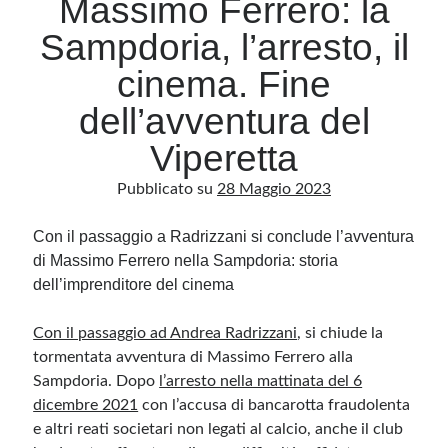
Massimo Ferrero: la
Sampdoria, l’arresto, il
Archivio
cinema. Fine
Archivi
dell’avventura del
Viperetta
Categorie
Pubblicato su
28 Maggio 2023
Categorie
Con il passaggio a Radrizzani si conclude l’avventura
di Massimo Ferrero nella Sampdoria: storia
dell’imprenditore del cinema
Questo blog non rappresenta una testata giornalistica, in quanto viene aggiornato
senza alcuna periodicità. Non può pertanto considerarsi un prodotto editoriale ai
sensi della legge n· 62 del 7.03.2001. L’autore non è responsabile di quanto
pubblicato dai lettori nei commenti ai vari post. Saranno comunque cancellati quelli
Con il passaggio ad Andrea Radrizzani
, si chiude la
ritenuti offensivi o lesivi dell’immagine o dell’onorabilità di terzi, di genere spam,
razzisti o che contengano dati personali non conformi al rispetto delle norme sulla
tormentata avventura di
Massimo Ferrero alla
privacy. Alcune immagini inserite in questo blog sono tratte da Internet e, pertanto,
Sampdoria
considerate di pubblico dominio. Qualora la loro pubblicazione violasse eventuali
. Dopo
l’arresto nella mattinata del 6
diritti d’autore, vi invito a comunicarlo via e-mail a info[at]dinovalle.it e saranno
dicembre 2021
con l’accusa di bancarotta fraudolenta
immediatamente rimosse. L’autore del blog non è responsabile dei siti collegati
tramite link né del loro contenuto, che può essere soggetto a variazioni nel tempo.
e altri reati societari non legati al calcio, anche il club