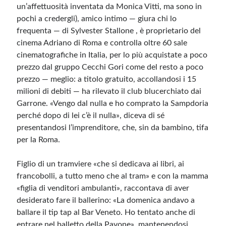
un’affettuosità inventata da Monica Vitti, ma sono in
pochi a credergli), amico intimo — giura chi lo
frequenta — di Sylvester Stallone , è proprietario del
cinema Adriano di Roma e controlla oltre 60 sale
cinematografiche in Italia, per lo più acquistate a poco
prezzo dal gruppo Cecchi Gori come del resto a poco
prezzo — meglio: a titolo gratuito, accollandosi i 15
milioni di debiti — ha rilevato il club blucerchiato dai
Garrone. «Vengo dal nulla e ho comprato la Sampdoria
perché dopo di lei c’è il nulla», diceva di sé
presentandosi l’imprenditore, che, sin da bambino, tifa
per la Roma.
Figlio di un tramviere «che si dedicava ai libri, ai
francobolli, a tutto meno che al tram» e con la mamma
«figlia di venditori ambulanti», raccontava di aver
desiderato fare il ballerino: «La domenica andavo a
ballare il tip tap al Bar Veneto. Ho tentato anche di
entrare nel balletto della Pavone», mantenendosi